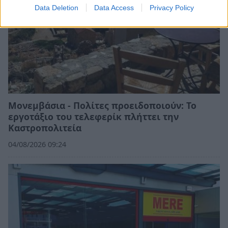
Data Deletion
Data Access
Privacy Policy
Μονεμβάσια - Πολίτες προειδοποιούν: Το
εργοτάξιο του τελεφερίκ πλήττει την
Καστροπολιτεία
04/08/2026 09:24