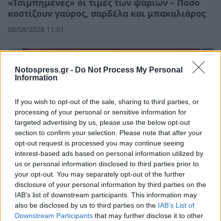
«Τσιμπημένες» οι τιμές των ψαριών – Πόσο
κοστίζουν γαύρος, σαρδέλα και μπακαλιάρος
08/08/2026 11:01
Notospress.gr -
Do Not Process My Personal
Information
If you wish to opt-out of the sale, sharing to third parties, or
processing of your personal or sensitive information for
targeted advertising by us, please use the below opt-out
section to confirm your selection. Please note that after your
opt-out request is processed you may continue seeing
interest-based ads based on personal information utilized by
us or personal information disclosed to third parties prior to
your opt-out. You may separately opt-out of the further
Σπάρτη: EYECONIK με σημαντικές εκπτώσεις
disclosure of your personal information by third parties on the
στην «Ανοικτή πόλη» και τη «Λευκή νύκτα»
IAB’s list of downstream participants. This information may
also be disclosed by us to third parties on the
IAB’s List of
07/08/2026 10:53
Downstream Participants
that may further disclose it to other