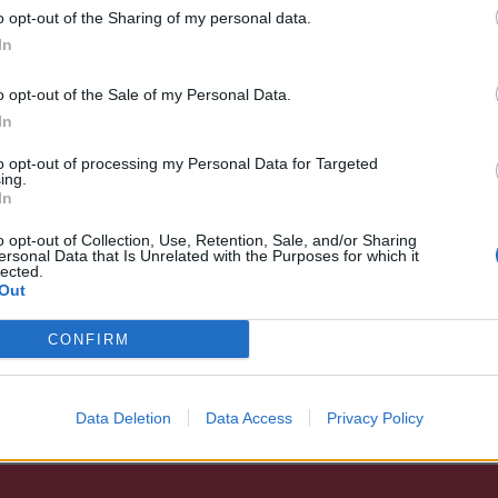
ιος Σπάρτης, Αλέσια, Αγ.Νικόλαος Σπάρτης,
o opt-out of the Sharing of my personal data.
In
αλαιοπαναγιά, Ξηροκάμπι, Καλύβια Σοχάς,
Καστόρι, Γεωργίτσι (Βόρειοι Δήμοι
o opt-out of the Sale of my Personal Data.
Βορειοδυτική Σπάρτη.
In
ιδοποίηση και μπορεί να γίνει και πριν από
to opt-out of processing my Personal Data for Targeted
ing.
ι εγκαταστάσεις και τα δίκτυα θα πρέπει να
In
ΠΟ ΤΑΣΗ.
o opt-out of Collection, Use, Retention, Sale, and/or Sharing
ersonal Data that Is Unrelated with the Purposes for which it
lected.
ροσέγγιση στους αγωγούς ή σε άλλα στοιχεία
Out
 έδαφος.
CONFIRM
α τις παραπάνω διακοπές.
Data Deletion
Data Access
Privacy Policy