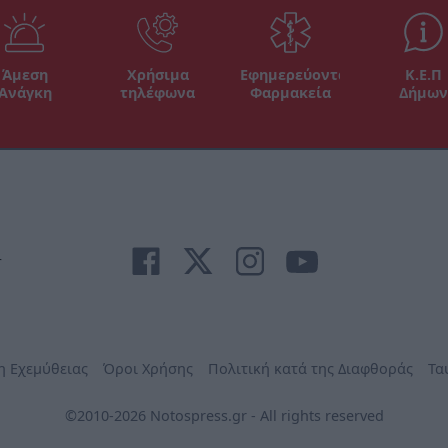
Άμεση
Χρήσιμα
Εφημερεύοντα
Κ.Ε.Π
Ανάγκη
τηλέφωνα
Φαρμακεία
Δήμων
r
η Εχεμύθειας
Όροι Χρήσης
Πολιτική κατά της Διαφθοράς
Τα
©2010-2026 Notospress.gr - All rights reserved