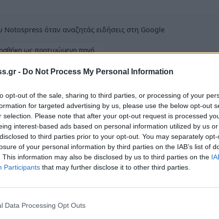
 Notospress όταν αναζητάς ειδήσεις στη Google
οσθήκη ως προτιμώμενη πηγή
τα αποτελέσματα της Google
s.gr -
Do Not Process My Personal Information
to opt-out of the sale, sharing to third parties, or processing of your per
formation for targeted advertising by us, please use the below opt-out s
r selection. Please note that after your opt-out request is processed y
eing interest-based ads based on personal information utilized by us or
ται ότι, λόγω απαραίτητων τεχνικών
disclosed to third parties prior to your opt-out. You may separately opt-
πραγματοποιηθεί Γενική Διακοπή Ρεύματος το
losure of your personal information by third parties on the IAB’s list of
. This information may also be disclosed by us to third parties on the
IA
Participants
that may further disclose it to other third parties.
ά, Πόλη Σπάρτης, Βασσαράς, Αφυσσού,
κού, Αμύκλες, Σκούρα, Γκοριτσά, Γεράκι,
l Data Processing Opt Outs