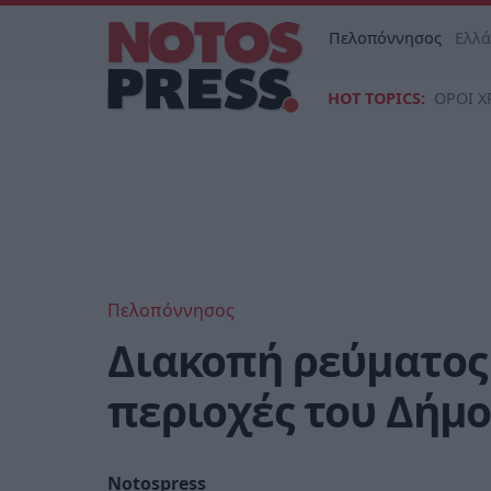
Πελοπόννησος
Ελλ
HOT TOPICS:
ΟΡΟΙ Χ
Πελοπόννησος
Διακοπή ρεύματος
περιοχές του Δήμ
Notospress