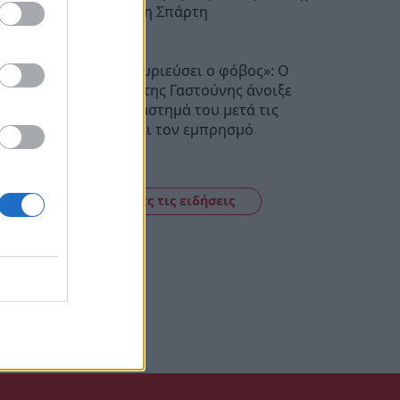
δικύκλου στη Σπάρτη
10:18
«Δεν θα με κυριεύσει ο φόβος»: Ο
περιπτεράς της Γαστούνης άνοιξε
ξανά το κατάστημά του μετά τις
επιθέσεις και τον εμπρησμό
10:04
Δείτε όλες τις ειδήσεις