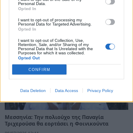
Personal Data.
Γιορτή Προφήτη Ηλία: Γιατί οι εκκλησίες του
Opted In
είναι πάντα ψηλά
I want to opt-out of processing my
20/07/2026 08:14
Personal Data for Targeted Advertising.
Opted In
I want to opt-out of Collection, Use,
Retention, Sale, and/or Sharing of my
Personal Data that Is Unrelated with the
Purposes for which it was collected.
Opted Out
CONFIRM
Data Deletion
Data Access
Privacy Policy
Μεσσηνία: Την πολιούχο της Παναγία
Τριχερούσα θα εορτάσει η Φοινικούντα