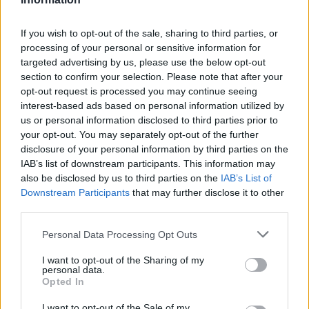
If you wish to opt-out of the sale, sharing to third parties, or
processing of your personal or sensitive information for
targeted advertising by us, please use the below opt-out
Σπάρτη: Πανηγυρίζει ο Ιδρυματικός Ναός του
section to confirm your selection. Please note that after your
Ασύλου Ανιάτων «Άγιος Παντελεήμων»
opt-out request is processed you may continue seeing
interest-based ads based on personal information utilized by
21/07/2026 19:14
us or personal information disclosed to third parties prior to
your opt-out. You may separately opt-out of the further
disclosure of your personal information by third parties on the
IAB’s list of downstream participants. This information may
also be disclosed by us to third parties on the
IAB’s List of
Downstream Participants
that may further disclose it to other
third parties.
Personal Data Processing Opt Outs
I want to opt-out of the Sharing of my
personal data.
Opted In
I want to opt-out of the Sale of my