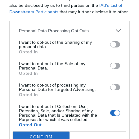
also be disclosed by us to third parties on the
IAB’s List of
Downstream Participants
that may further disclose it to other
third parties.
Personal Data Processing Opt Outs
«And the Oscar goes to...» επιτραπέζιες ελιές
I want to opt-out of the Sharing of my
personal data.
Σακελλαρόπουλου!
Opted In
10/08/2026 10:58
I want to opt-out of the Sale of my
Personal Data.
Opted In
I want to opt-out of processing my
Personal Data for Targeted Advertising.
Opted In
I want to opt-out of Collection, Use,
Retention, Sale, and/or Sharing of my
Personal Data that Is Unrelated with the
Purposes for which it was collected.
Opted Out
CONFIRM