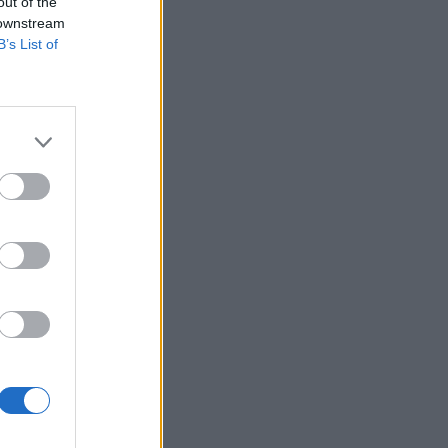
out of the
 downstream
B’s List of