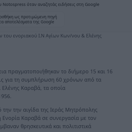
 Notospress όταν αναζητάς ειδήσεις στη Google
οσθήκη ως προτιμώμενη πηγή
τα αποτελέσματα της Google
ν του ενοριακού Ι.Ν Αγίων Κων/νου & Ελένης
ια πραγματοποιήθηκαν το διήμερο 15 και 16
ις για τη συμπλήρωση 60 χρόνων από τα
ι Ελένης Καραβά, τα οποία
1956.
πό την την αιγίδα της Ιεράς Μητρόπολης
 Ενορία Καραβά σε συνεργασία με τον
μβαναν θρησκευτικά και πολιτιστικά