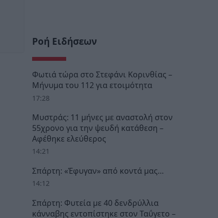
Ροή Ειδήσεων
Φωτιά τώρα στο Στεφάνι Κορινθίας –
Μήνυμα του 112 για ετοιμότητα
17:28
Μυστράς: 11 μήνες με αναστολή στον
55χρονο για την ψευδή κατάθεση –
Αφέθηκε ελεύθερος
14:21
Σπάρτη: «Έφυγαν» από κοντά μας…
14:12
Σπάρτη: Φυτεία με 40 δενδρύλλια
κάνναβης εντοπίστηκε στον Ταΰγετο –