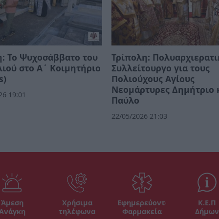
: Το Ψυχοσάββατο του
Τρίπολη: Πολυαρχιερατι
ιού στο Α΄ Κοιμητήριο
Συλλείτουργο για τους
s)
Πολιούχους Αγίους
Νεομάρτυρες Δημήτριο 
26 19:01
Παύλο
22/05/2026 21:03
Άμεση
Χρήσιμα
Εφημερεύοντα
Κ.Ε.Π
Ανάγκη
τηλέφωνα
Φαρμακεία
Δήμων