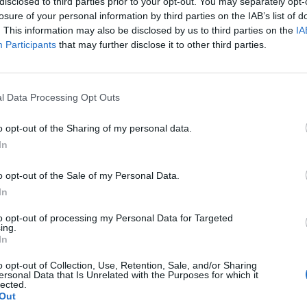
disclosed to third parties prior to your opt-out. You may separately opt-
ριος Καραβά ευχαρίστησε όλους όσοι
losure of your personal information by third parties on the IAB’s list of
ποίηση των εκδηλώσεων καθώς και τους
. This information may also be disclosed by us to third parties on the
IA
παρουσία.
Participants
that may further disclose it to other third parties.
θιος τίμησε τους συνταξιούχους
 Δημήτριο Βουνάση και μεταθανατίως τους π.
l Data Processing Opt Outs
νο Μπεμπέτσο απονέμοντας στους συγγενείς
o opt-out of the Sharing of my personal data.
σίας, ευχόμενος υπέρ αναπαύσεως των
In
όγια απευθύνθηκε στους ιερείς πατέρα
ημέριο της ενορίας και π. Ηλία
o opt-out of the Sale of my Personal Data.
ς, τους οποίους επαίνεσε για την προσφορά
In
νία σε ό,τι και αν τους ανέθεσε, καθώς ο π.
to opt-out of processing my Personal Data for Targeted
ing.
κού Ιδρύματος Βρεφών και Νηπίων «Ο Άγιος
In
με στον μεν π. Βουνάση το οφίκιο του
o opt-out of Collection, Use, Retention, Sale, and/or Sharing
το οφίκιο του ιερομνήμονος.
ersonal Data that Is Unrelated with the Purposes for which it
lected.
σμιώτατος Ποιμενάρχης μας αναφέρθηκε στην
Out