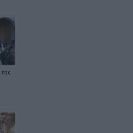
 της
α