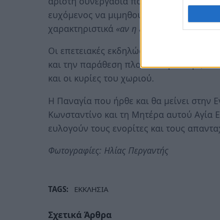
άριστη συνεργασία που υπάρχει μεταξύ τ
ευχόμενος να μιμηθούν και άλλοι το παρ
χαρακτηριστικά
«αν η εργασία είναι μια φ
Οι επετειακές εκδηλώσεις ολοκληρώθηκα
και την παράθεση πλούσιου μπουφέ, που
και οι κυρίες του χωριού.
Η Παναγία που ήρθε και θα μείνει στην Ε
Κωνσταντίνο και τη Μητέρα αυτού Αγία Ε
ευλογούν τους ενορίτες και τους απαντα
Φωτογραφίες: Ηλίας Περγαντής
TAGS:
ΕΚΚΛΗΣΙΑ
Σχετικά Άρθρα