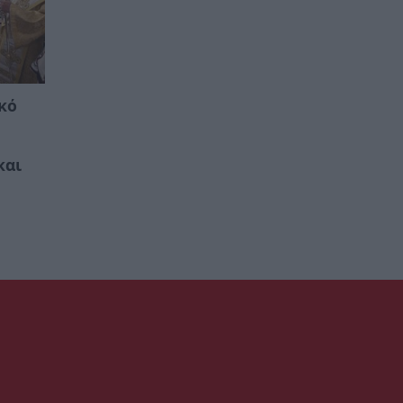
κό
και