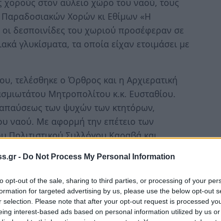
 χορούς στον αύλειο χώρο του ναού, τους
 Παραδοσιακών Χορών κι Εθίμων «Η
ι οι δεσποινίδες του χωριού προσέφεραν σε
κά γλυκίσματα, τα οποία είχαν ετοιμάσει με
ου, τελέσθηκε ο Όρθρος και η Αρχιερατική
ασμιωτάτου Μητροπολίτου κ.κ. Ευσταθίου.
ναπαύσεως των ψυχών των κτητόρων,
ου ναού. Με αφορμή την επέτειο των
υ Πολιτιστικού Συλλόγου Καραβά και
ος έκανε μια ιστορική αναδρομή από τη
s.gr -
Do Not Process My Personal Information
to opt-out of the sale, sharing to third parties, or processing of your per
 ενορίας π. Ηλίας Βουρβουριώτης, ο οποίος
formation for targeted advertising by us, please use the below opt-out s
που τίμησε την ενορία ανταποκρινόμενος
r selection. Please note that after your opt-out request is processed y
αρουσία του τις επετειακές εκδηλώσεις.
eing interest-based ads based on personal information utilized by us or