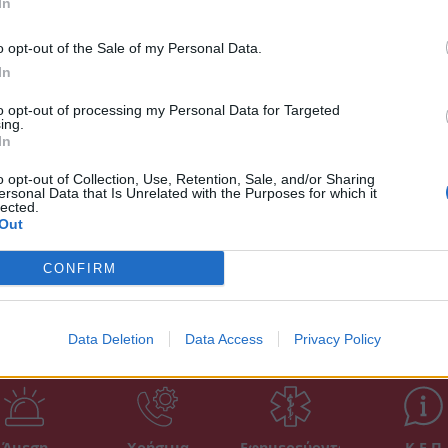
In
o opt-out of the Sale of my Personal Data.
In
to opt-out of processing my Personal Data for Targeted
ing.
In
o opt-out of Collection, Use, Retention, Sale, and/or Sharing
ersonal Data that Is Unrelated with the Purposes for which it
lected.
Out
CONFIRM
Data Deletion
Data Access
Privacy Policy
Άμεση
Χρήσιμα
Εφημερεύοντα
Κ.Ε.Π