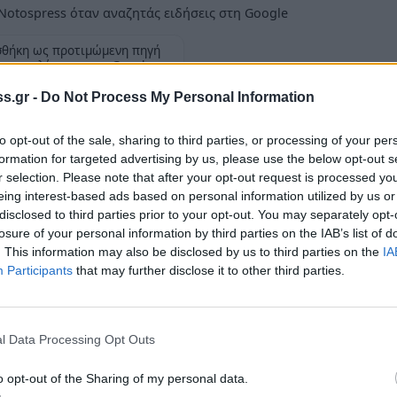
Notospress όταν αναζητάς ειδήσεις στη Google
θήκη ως προτιμώμενη πηγή
 αποτελέσματα της Google
s.gr -
Do Not Process My Personal Information
to opt-out of the sale, sharing to third parties, or processing of your per
formation for targeted advertising by us, please use the below opt-out s
r selection. Please note that after your opt-out request is processed y
 προφανώς λαβών αφορμή δήλωσε τα εξής:
eing interest-based ads based on personal information utilized by us or
πετύχαμε σε πείσμα των καιρών σε πείσμα και
disclosed to third parties prior to your opt-out. You may separately opt-
losure of your personal information by third parties on the IAB’s list of
κουκούλα τους ελπίζοντας ότι δεν θα
. This information may also be disclosed by us to third parties on the
IA
λώνοντας όλες τις αθλιότητες, διασπέρνωντας
Participants
that may further disclose it to other third parties.
είς πάλι θα κερδίσουμε!!! Γιατί έχουμε μάθει να
 και να εκτιμούμε. Σε εκείνους που θέλουν να
 - με δέσμευση του λόγου μου - να τους
l Data Processing Opt Outs
ζει, στο ρόλο των δοσίλογων και γελοίων.
o opt-out of the Sharing of my personal data.
ότητα που τους ταιριάζει…»