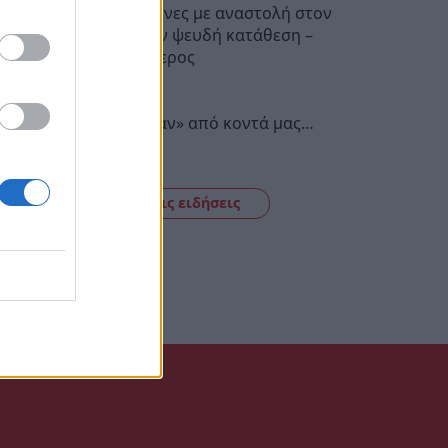
Μυστράς: 11 μήνες με αναστολή στον
55χρονο για την ψευδή κατάθεση –
Αφέθηκε ελεύθερος
14:21
Σπάρτη: «Έφυγαν» από κοντά μας…
14:12
Δείτε όλες τις ειδήσεις