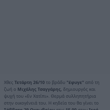
Χθες
Τετάρτη 26/10
το βράδυ
"έφυγε"
από τη
ζωή ο
Μιχάλης Τσαγγάρης,
δημιουργός και
ψυχή του «Εν Χατίπι». Θερμά συλληπητήρια
στην οικογένειά του. Η κηδεία του θα γίνει το
Σάββατο 29 Οκτωβρίου
στις
15.00
στον
Ιερό