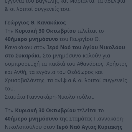
εγγόνια του Βαγγέλης και Μαριάντα, τα αδέλφια
& οι λοιποί συγγενείς του.
Γεώργιος Θ. Κανακάκος
Την
Κυριακή 30 Οκτωβρίου
τελείται το
40ήμερο μνημόσυνο
του Γεωργίου Θ.
Κανακάκου στον
Ιερό Ναό του Αγίου Νικολάου
στο Συκαράκι.
Στο μνημόσυνο καλούν για
συμπροσευχή τα παιδιά του Αθανάσιος, Χρήστος
και Ανθή, τα εγγόνια του Θεόδωρος και
Χρυσοβαλάντης, τα ανίψια & οι λοιποί συγγενείς
του.
Σταμάτα Γιαννακάρη-Νικολοπούλου
Την
Κυριακή 30 Οκτωβρίου
τελείται το
40ήμερο μνημόσυνο
της Σταμάτας Γιαννακάρη-
Νικολοπούλου στον
Ιερό Ναό Αγίας Κυριακής