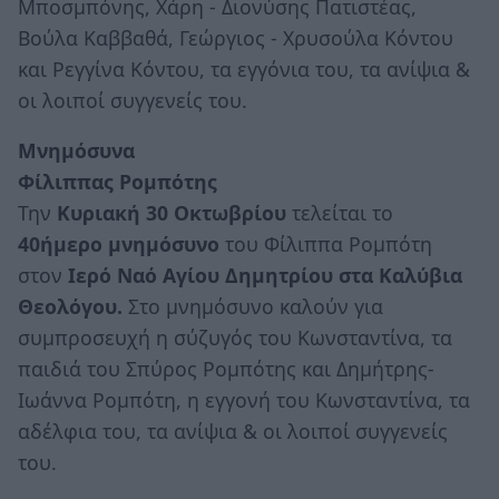
Μποσμπόνης, Χάρη - Διονύσης Πατιστέας,
Βούλα Καββαθά, Γεώργιος - Χρυσούλα Κόντου
και Ρεγγίνα Κόντου, τα εγγόνια του, τα ανίψια &
οι λοιποί συγγενείς του.
Μνημόσυνα
Φίλιππας Ρομπότης
Την
Κυριακή 30 Οκτωβρίου
τελείται το
40ήμερο μνημόσυνο
του Φίλιππα Ρομπότη
στον
Ιερό Ναό Αγίου Δημητρίου στα Καλύβια
Θεολόγου.
Στο μνημόσυνο καλούν για
συμπροσευχή η σύζυγός του Κωνσταντίνα, τα
παιδιά του Σπύρος Ρομπότης και Δημήτρης-
Ιωάννα Ρομπότη, η εγγονή του Κωνσταντίνα, τα
αδέλφια του, τα ανίψια & οι λοιποί συγγενείς
του.