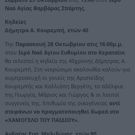
Ναό Αγίας Βαρβάρας Σπάρτης
.
Κηδείες
Δήμητρα Α. Κουρεμπή, ετών 40
Την
Παρασκευή 28 Οκτωβρίου στις 16:00μ.μ
,
στον
Ιερό Ναό Αγίου Ευθυμίου στο Κερατσίνι
θα τελεστεί η κηδεία της 40χρονης Δήμητρας Α.
Κουρεμπή. Στη νεκρώσιμο ακολουθία καλούν για
συμπροσευχή οι γονείς της Αριστείδης
Κουρεμπής και Καλλιόπη Βεργέτη, τα αδέλφια
της Γεωργία, Μάριος και Γιώργος & οι λοιποί
συγγενείς της. Επιθυμία της οικογένειας
αντί
στεφάνων να πραγματοποιηθεί δωρεά στο
«ΧΑΜΟΓΕΛΟ ΤΟΥ ΠΑΙΔΙΟΥ».
Ανδρέας Ευσ. Μηλιδώνης, ετών 90