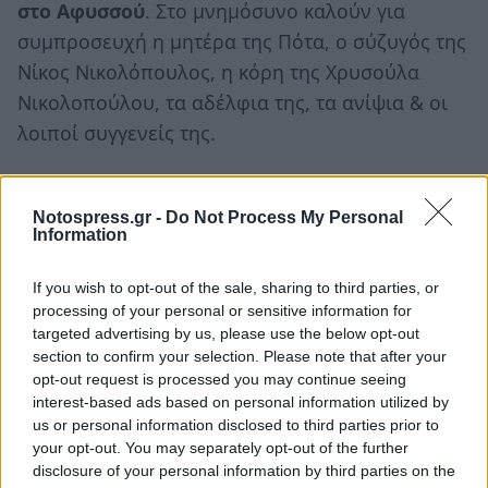
στο Αφυσσού
. Στο μνημόσυνο καλούν για
συμπροσευχή η μητέρα της Πότα, ο σύζυγός της
Νίκος Νικολόπουλος, η κόρη της Χρυσούλα
Νικολοπούλου, τα αδέλφια της, τα ανίψια & οι
λοιποί συγγενείς της.
Κωνσταντίνος Π. Κωνσταντινάκος
Την
Κυριακή 30 Οκτωβρίου
τελείται το
Notospress.gr -
Do Not Process My Personal
Information
εξάμηνο μνημόσυνο
του Κωνσταντίνου Π.
Κωνσταντινάκου στον
Ιερό Ναό Αγίων
If you wish to opt-out of the sale, sharing to third parties, or
Ταξιαρχών Λογγάστρας.
Στο μνημόσυνο καλούν
processing of your personal or sensitive information for
για συμπροσευχή η σύζυγός του Παναγιώτα, τα
targeted advertising by us, please use the below opt-out
section to confirm your selection. Please note that after your
παιδιά του, τα εγγόνια & οι λοιποί συγγενείς
opt-out request is processed you may continue seeing
του.
interest-based ads based on personal information utilized by
us or personal information disclosed to third parties prior to
your opt-out. You may separately opt-out of the further
disclosure of your personal information by third parties on the
TAGS:
ΕΦΥΓΑΝ