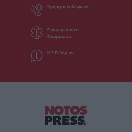
Χρήσιμα τηλέφωνα
Εφημερεύοντα
Φαρμακεία
Κ.Ε.Π Δήμων