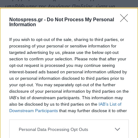
υποβάθμισης της Δημόσιας Παιδείας, ώστε να
δημιουργηθεί η αναγκαία "συναίνεση" για την
Notospress.gr -
Do Not Process My Personal
ιδιωτικοποίησή της και την παράδοσή της, ως
Information
εμπόρευμα, στις δυνάμεις της ελεύθερης αγοράς!
If you wish to opt-out of the sale, sharing to third parties, or
• Οι Εκπαιδευτικοί στοχοποιούνται και
processing of your personal or sensitive information for
κατηγορούνται ΑΔΙΚΑ, από την πολιτική ηγεσία του
targeted advertising by us, please use the below opt-out
Υπουργείου Παιδείας και τους διοικητικούς
section to confirm your selection. Please note that after your
opt-out request is processed you may continue seeing
παράγοντες, ως υπεύθυνοι για τα πολλά και μεγάλα
interest-based ads based on personal information utilized by
προβλήματα της Δημόσιας Εκπαίδευσης!
us or personal information disclosed to third parties prior to
Αγαπητοί Γονείς.
your opt-out. You may separately opt-out of the further
disclosure of your personal information by third parties on the
Η Παιδεία είναι κοινωνικό αγαθό και δικαίωμα όλων
IAB’s list of downstream participants. This information may
also be disclosed by us to third parties on the
IAB’s List of
των πολιτών! Τα σχέδια των κυβερνώντων για την
Downstream Participants
that may further disclose it to other
παράδοσή της στον ιδιωτικό τομέα, δεν πρέπει να
third parties.
περάσουν, όπως δεν θα περάσει και η προσπάθεια
Personal Data Processing Opt Outs
για τον εκφοβισμό και την υποταγή των μαχόμενων