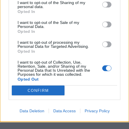
Εκπαιδευτικών! Όλοι μαζί να βρεθούμε στον αγώνα
I want to opt-out of the Sharing of my
personal data.
για μια Δημόσια Δωρεάν Παιδεία αντάξια της
Opted In
ιστορίας μας και του λαού μας!
I want to opt-out of the Sale of my
Personal Data.
Opted In
Για το Διοικητικό Συμβούλιο
Ο Πρόεδρος
Δημήτρης Ξιάρχος
I want to opt-out of processing my
Personal Data for Targeted Advertising.
Ο Γραμματέας
Ιωάννης Μητράκος
Opted In
I want to opt-out of Collection, Use,
Retention, Sale, and/or Sharing of my
Personal Data that Is Unrelated with the
Purposes for which it was collected.
Opted Out
CONFIRM
Data Deletion
Data Access
Privacy Policy