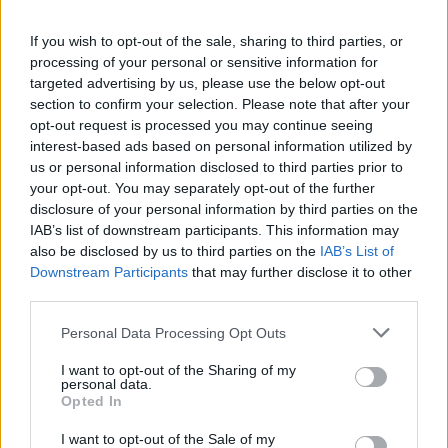
-Εργαστήρι "Πρώτων Βοηθειών" από την ΕΟΔ
If you wish to opt-out of the sale, sharing to third parties, or
processing of your personal or sensitive information for
Παράρτημα Λακωνίας
targeted advertising by us, please use the below opt-out
section to confirm your selection. Please note that after your
Τρίτη 8 Νοεμβρίου
opt-out request is processed you may continue seeing
interest-based ads based on personal information utilized by
-Εορτή του Ι.Ν. Παμεγίστων Ταξιαρχών Μιχαήλ
us or personal information disclosed to third parties prior to
και Γαβριήλ του Κ.Ε.Ε.Μ. Σπάρτης
your opt-out. You may separately opt-out of the further
disclosure of your personal information by third parties on the
IAB’s list of downstream participants. This information may
Τετάρτη 9 Νοεμβρίου
also be disclosed by us to third parties on the
IAB’s List of
Downstream Participants
that may further disclose it to other
-Συνεδρίαση της ΠΕΔ Πελοποννήσου στις 13.00
third parties.
στο Παλαιό Δημαρχείο Τρίπολης.
Personal Data Processing Opt Outs
Τετάρτη 9 έως Κυριακή 13 Νοεμβρίου
I want to opt-out of the Sharing of my
-Πελοπόννησος Expo στη ΒΙ.Π.Ε. Τρίπολης Ώρες
personal data.
Opted In
λειτουργίας της έκθεσης: Καθημερινές: 17.00 –
22.00 και Σαββατοκύριακο: 10.30 – 22.30.
I want to opt-out of the Sale of my