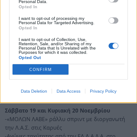
Personal Data.
Opted In
Πέμπτη 10 Νοεμβρίου
I want to opt-out of processing my
-Τελευταία ημέρα των ενδιάμεσων
Personal Data for Targeted Advertising.
φθινοπωρινών εκπτώσεων
Opted In
I want to opt-out of Collection, Use,
Πέμπτη 10 έως Κυριακή 13 Νοεμβρίου
Retention, Sale, and/or Sharing of my
Personal Data that Is Unrelated with the
-Φεστιβάλ Αναρρίχησης στο Λεωνίδιο
Purposes for which it was collected.
Opted Out
Κυριακή 13 Νοεμβρίου
CONFIRM
-Προβολή της ταινίας Baader Meinhof Complex
στις 20.00 στο Παλαιό Μεταξουργείο Σπάρτης.
Data Deletion
Data Access
Privacy Policy
Αντί εισιτηρίου μοιραζόμαστε το φαγητό μας.
Σάββατο 19 και Κυριακή 20 Νοεμβρίου
-«ΜΟΛΩΝ ΛΑΒΕ» ράλλυ σπριντ με διοργανωτή
την Λ.Α.Σ. στις Καρυές
-Αγώνες ταχύτητας από την ΕΛ.Λ.Α.Δ.Α. στο