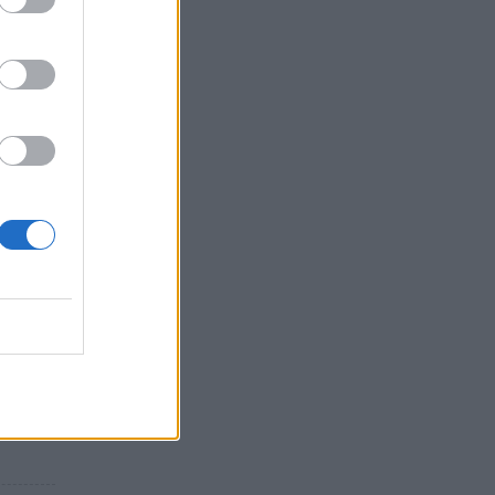
– Η
ς
ώπη