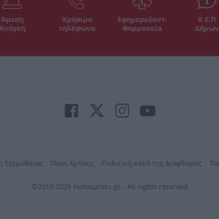
Άμεση
Χρήσιμα
Εφημερεύοντα
Κ.Ε.Π
Ανάγκη
τηλέφωνα
Φαρμακεία
Δήμων
r
η Εχεμύθειας
Όροι Χρήσης
Πολιτική κατά της Διαφθοράς
Τα
©2010-2026 Notospress.gr - All rights reserved