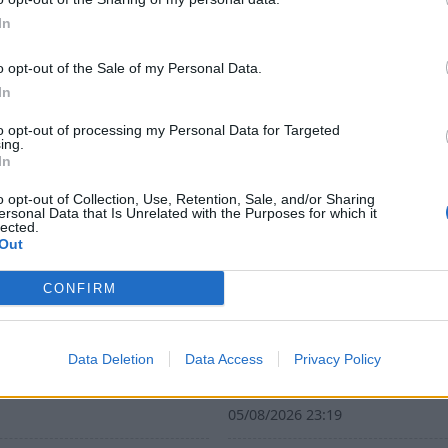
In
o opt-out of the Sale of my Personal Data.
In
to opt-out of processing my Personal Data for Targeted
ing.
In
o opt-out of Collection, Use, Retention, Sale, and/or Sharing
ersonal Data that Is Unrelated with the Purposes for which it
lected.
Out
CONFIRM
κό Δελτίο Αποστολής:
Guardian: Έρχονται νέες
άζει στις λαϊκές αγορές
αυξήσεις στο ελαιόλαδο 
 ελαιοτριβεία
ακραία ζέστη πλήττει τι
Data Deletion
Data Access
Privacy Policy
καλλιέργειες στην Ευρ
26 10:58
05/08/2026 23:19