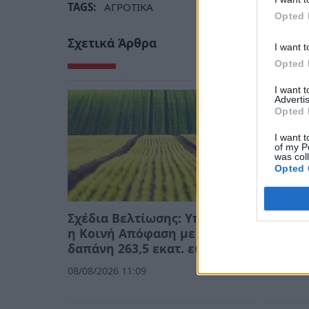
TAGS:
ΑΓΡΟΤΙΚΑ
Opted 
Σχετικά Άρθρα
I want t
Opted 
I want 
Advertis
Opted 
I want t
of my P
was col
Opted 
Σχέδια Βελτίωσης: Υπεγράφη
Ψηφια
η Κοινή Απόφαση με δημόσια
Τι αλλ
δαπάνη 263,5 εκατ. ευρώ
και τα
08/08/2026 11:09
06/08/20