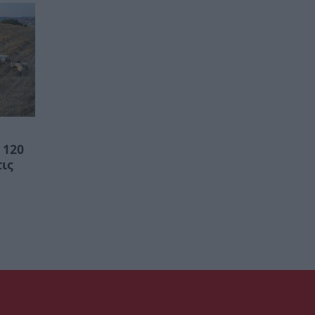
 120
τις