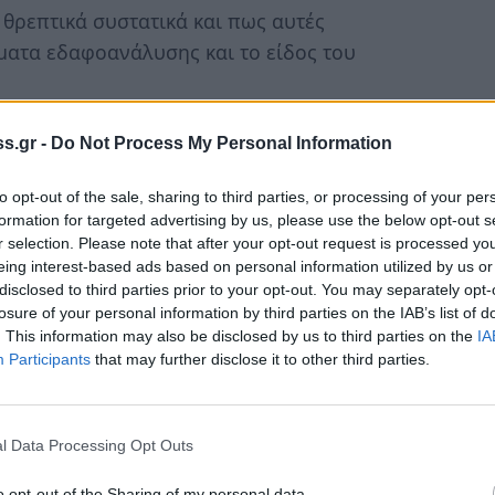
 θρεπτικά συστατικά και πως αυτές
ματα εδαφοανάλυσης και το είδος του
ν εδαφολογικών αναλύσεων που
s.gr -
Do Not Process My Personal Information
015 μέσα από τα Προγράμματα Ελαιοκομικών
to opt-out of the sale, sharing to third parties, or processing of your per
formation for targeted advertising by us, please use the below opt-out s
Υποψήφιο Διδάκτωρα του Γεωπονικού
r selection. Please note that after your opt-out request is processed y
eing interest-based ads based on personal information utilized by us or
τριο και το Γεωπόνο Σύμβουλο επιχειρήσεων
disclosed to third parties prior to your opt-out. You may separately opt-
ρωμένης Διαχείρισης Ελαιοκαλλιέργειας των
losure of your personal information by third parties on the IAB’s list of
όνισε ο Γεωπόνος Δρ. Στρατάκος Γεώργιος.
. This information may also be disclosed by us to third parties on the
IA
Participants
that may further disclose it to other third parties.
μου, ανάμεσα τους εκπρόσωποι της τοπικής
κινήματος.
l Data Processing Opt Outs
o opt-out of the Sharing of my personal data.