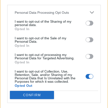
third parties.
«Το Τελευταίο Φως της Πατησίων»:
Personal Data Processing Opt Outs
Κυκλοφόρησε το νέο αστυνομικό
μυθιστόρημα του Χρίστου Χαλικιά
I want to opt-out of the Sharing of my
personal data.
27/07/2026 13:40
Opted In
I want to opt-out of the Sale of my
Personal Data.
Opted In
I want to opt-out of processing my
Personal Data for Targeted Advertising.
Opted In
I want to opt-out of Collection, Use,
Retention, Sale, and/or Sharing of my
Personal Data that Is Unrelated with the
Purposes for which it was collected.
Opted Out
CONFIRM
Η Στρέζοβα: Αναμνήσεις από τις μάχες του
Δημοκρατικού στρατού