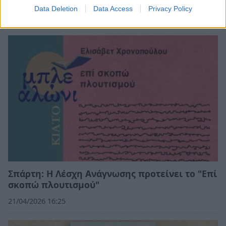
Data Deletion
Data Access
Privacy Policy
11/07/2026 14:01
Σπάρτη: Η Λέσχη Ανάγνωσης προτείνει το "Επί
σκοπώ πλουτισμού"
21/04/2026 16:25