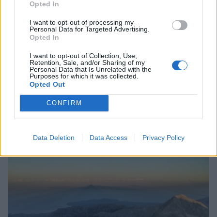
Opted In
I want to opt-out of processing my
Personal Data for Targeted Advertising.
Opted In
I want to opt-out of Collection, Use,
Σ.Π.Ο.Κ. «Ο Ευκλής»: Ταξίδι στα Καρπάθια και
Retention, Sale, and/or Sharing of my
Personal Data that Is Unrelated with the
νυχτερινή ανάβαση στον Ταΰγετο τον
Purposes for which it was collected.
Αύγουστο
Opted Out
27/07/2026 19:25
CONFIRM
Data Deletion
Data Access
Privacy Policy