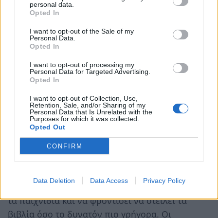
Για πρώτη φορά τα τελευταία 30 χρόνια ο ΟΕΔΒ
personal data.
Opted In
να παίρνει το χαρτί για την εκτύπωση των 32
εκατομμυρίων σχολικών βιβλίων την παραμονή
I want to opt-out of the Sale of my
Personal Data.
της έναρξης των σχολείων. Η υπουργός
Opted In
Παιδείας όλο αυτό το διάστημα, στηρίζοντας με
I want to opt-out of processing my
πάθος την επανάσταση του κλικ, δεν δέχεται
Personal Data for Targeted Advertising.
Opted In
καμία εμπλοκή. Άλλωστε, όπως δηλώνει εκ των
υστέρων, δεν είναι δουλειά δική της να
I want to opt-out of Collection, Use,
Retention, Sale, and/or Sharing of my
ασχολείται με την προμήθεια του χαρτιού...
Personal Data that Is Unrelated with the
Purposes for which it was collected.
Δυστυχώς αυτή είναι η πραγματική αλήθεια το
Opted Out
νεοφιλελεύθερο όνειρο της κ. Υπουργού το
CONFIRM
διακόπτει το πραγματικό χτύπημα του σχολικού
κουδουνιού.
Data Deletion
Data Access
Privacy Policy
ΟΛΜΕ και ΔΟΕ καλούν την κυβέρνηση να αφήσει
τα παιχνίδια και να φροντίσει να στείλει τα
βιβλία όσο το δυνατόν πιο γρήγορα. Οι