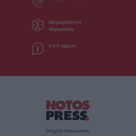
Εφημερεύοντα
Φαρμακεία
Κ.Ε.Π Δήμων
Στοιχεία επικοινωνίας: