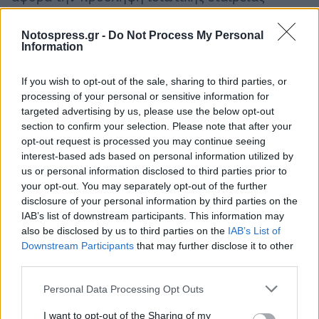
ενοικίασης προσωπικού.
Η μειοδότρια εταιρεία που εφοδιάζει τον
Notospress.gr -
Do Not Process My Personal
Information
Οργανισμό με εργατικά χέρια εισπράττει, όπως
κατήγγειλαν οι εργαζόμενοι, 102 ευρώ για το
If you wish to opt-out of the sale, sharing to third parties, or
ημερομίσθιο των εργατών και 145 ευρώ για το
processing of your personal or sensitive information for
targeted advertising by us, please use the below opt-out
ημερομίσθιο των χειριστών κλαρκ! Προσοχή! Η
section to confirm your selection. Please note that after your
εταιρεία τα εισπράττει, όχι ο εργαζόμενος!
opt-out request is processed you may continue seeing
interest-based ads based on personal information utilized by
Συμβολή στη βιβλιοφάγο επανάσταση έχει και
us or personal information disclosed to third parties prior to
το υπουργείο Ανάπτυξης, που αναθέτει στον
your opt-out. You may separately opt-out of the further
disclosure of your personal information by third parties on the
ΟΕΔΒ την αρμοδιότητα να κάνει τον διαγωνισμό
IAB’s list of downstream participants. This information may
επτά μήνες μετά την υποβολή σχετικού
also be disclosed by us to third parties on the
IAB’s List of
αιτήματος με το αιτιολογικό ότι θα αναλάβει
Downstream Participants
that may further disclose it to other
third parties.
εκείνο! Γι' αυτή την καθυστέρηση τι λέει η
υπουργός Παιδείας;
Personal Data Processing Opt Outs
I want to opt-out of the Sharing of my