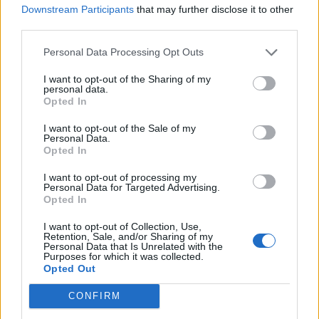
Η έκθεση άφησε τις καλύτερες εντυπώσεις και
Downstream Participants
that may further disclose it to other
στους επισήμους που την επισκέφτηκαν, μεταξύ
third parties.
των οποίων από τον πολιτικό χώρο, ο
Personal Data Processing Opt Outs
Υφυπουργός Εργασίας, αρμόδιος για θέματα
I want to opt-out of the Sharing of my
κοινωνικών ασφαλίσεων κ. Αναστάσιος
personal data.
Opted In
Πετρόπουλος, η Πρόεδρος του ΠΑΣΟΚ και
επικεφαλής της Δημοκρατικής Συμπαράταξης κ.
I want to opt-out of the Sale of my
Personal Data.
Φώφη Γεννηματά, ο Πρόεδρος της Ένωσης
Opted In
Κεντρώων κ. Βασίλης Λεβέντης, ο Γραμματέας
I want to opt-out of processing my
Π.Ε. ΝΔ και Βουλευτής Ηρακλείου κ. Λευτέρης
Personal Data for Targeted Advertising.
Opted In
Αυγενάκης.
I want to opt-out of Collection, Use,
Από τις Πρεσβείες το παρόν έδωσαν ο Πρέσβης
Retention, Sale, and/or Sharing of my
Personal Data that Is Unrelated with the
της Ιορδανίας κ. Fawwaz Al- Eitan, η Διευθύντρια
Purposes for which it was collected.
Opted Out
του Εμπορικού Τμήματος της Πρεσβείας της
Κίνας κα. Zhou Ruojun και εκπρόσωποι από τις
CONFIRM
Πρεσβείες της Ινδονησίας και της Βουλγαρίας,