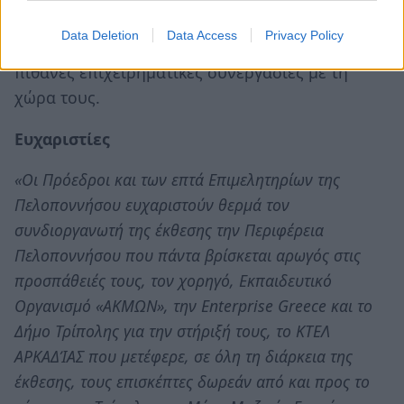
οι οποίοι είχαν και κατ’ίδιαν συναντήσεις με
Data Deletion
Data Access
Privacy Policy
τους εκθέτες προκειμένου να συζητήσεις
πιθανές επιχειρηματικές συνεργασίες με τη
χώρα τους.
Ευχαριστίες
«Οι Πρόεδροι και των επτά Επιμελητηρίων της
Πελοποννήσου ευχαριστούν θερμά τον
συνδιοργανωτή της έκθεσης την Περιφέρεια
Πελοποννήσου που πάντα βρίσκεται αρωγός στις
προσπάθειές τους, τον χορηγό, Εκπαιδευτικό
Οργανισμό «ΑΚΜΩΝ», την Enterprise Greece και το
Δήμο Τρίπολης για την στήριξή τους, το ΚΤΕΛ
ΑΡΚΑΔΊΑΣ που μετέφερε, σε όλη τη διάρκεια της
έκθεσης, τους επισκέπτες δωρεάν από και προς το