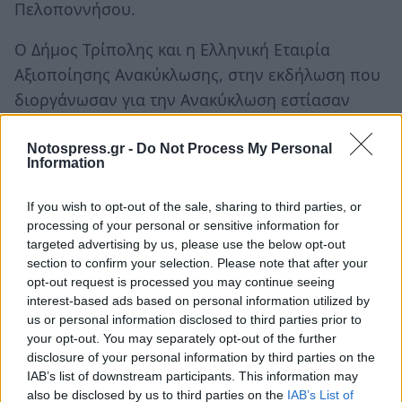
Πελοποννήσου.
Ο Δήμος Τρίπολης και η Ελληνική Εταιρία
Αξιοποίησης Ανακύκλωσης, στην εκδήλωση που
διοργάνωσαν για την Ανακύκλωση εστίασαν
στην ενημέρωση καταστημάτων υγειονομικού
ενδιαφέροντος και πολιτών με στόχο την
Notospress.gr -
Do Not Process My Personal
Information
ευαισθητοποίηση σε θέματα ανακύκλωσης.
If you wish to opt-out of the sale, sharing to third parties, or
Ο Δήμος Βόρειας Κυνουρίας σε συνεργασία με
processing of your personal or sensitive information for
τον κ. Λουρδή Γιώργο (Μηχανολόγο Μηχανικό)
targeted advertising by us, please use the below opt-out
section to confirm your selection. Please note that after your
παρουσίασαν την ανάπτυξη του Αλιευτικού
opt-out request is processed you may continue seeing
Τουρισμού (Fishing Tourism), τόσο στον Δήμο
interest-based ads based on personal information utilized by
Βόρειας Κυνουρίας, όσο και σε άλλες περιοχές
us or personal information disclosed to third parties prior to
your opt-out. You may separately opt-out of the further
της Πατρίδας μας, ένας απόλυτα εφικτός
disclosure of your personal information by third parties on the
στόχος».
IAB’s list of downstream participants. This information may
also be disclosed by us to third parties on the
IAB’s List of