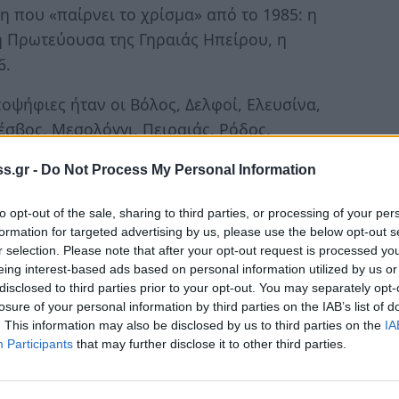
η που «παίρνει το χρίσμα» από το 1985: η
ή Πρωτεύουσα της Γηραιάς Ηπείρου, η
6.
οψήφιες ήταν οι Βόλος, Δελφοί, Ελευσίνα,
έσβος, Μεσολόγγι, Πειραιάς, Ρόδος,
έβαια η αρμόδια επιτροπή των 12
s.gr -
Do Not Process My Personal Information
 καλύτερους φακέλους υποψηφιοτήτων.
to opt-out of the sale, sharing to third parties, or processing of your per
τισμού της Κομισιόν, Τίμπορ Ναβράκσικς,
formation for targeted advertising by us, please use the below opt-out s
 Πρωτεύουσας μπορεί να έχει
«σημαντικά
r selection. Please note that after your opt-out request is processed y
ικά και κοινωνικά». «Συγχαίρω την Ελευσίνα για
eing interest-based ads based on personal information utilized by us or
disclosed to third parties prior to your opt-out. You may separately opt-
έπω στο να δω την Ελευσίνα να προσφέρει σε
losure of your personal information by third parties on the IAB’s list of
μο την ευκαιρία να ανακαλύψουν την πόλη και
. This information may also be disclosed by us to third parties on the
IA
θεσε.
Participants
that may further disclose it to other third parties.
ς της Ευρώπης αποτέλεσε πρωτοβουλία και