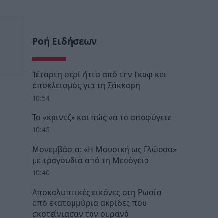
Ροή Ειδήσεων
Τέταρτη σερί ήττα από την Γκοφ και
αποκλεισμός για τη Σάκκαρη
10:54
Το «κριντζ» και πώς να το αποφύγετε
10:45
Μονεμβάσια: «Η Μουσική ως Γλώσσα»
με τραγούδια από τη Μεσόγειο
10:40
Αποκαλυπτικές εικόνες στη Ρωσία
από εκατομμύρια ακρίδες που
σκοτείνιασαν τον ουρανό