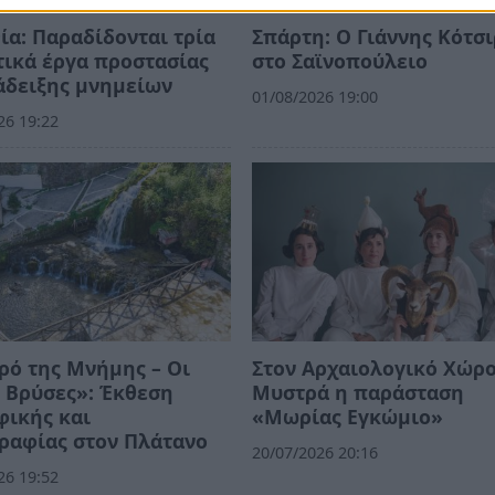
ία: Παραδίδονται τρία
Σπάρτη: Ο Γιάννης Κότσ
ικά έργα προστασίας
στο Σαϊνοπούλειο
άδειξης μνημείων
01/08/2026 19:00
26 19:22
ρό της Μνήμης – Οι
Στον Αρχαιολογικό Χώρο
 Βρύσες»: Έκθεση
Μυστρά η παράσταση
φικής και
«Μωρίας Εγκώμιο»
ραφίας στον Πλάτανο
20/07/2026 20:16
26 19:52