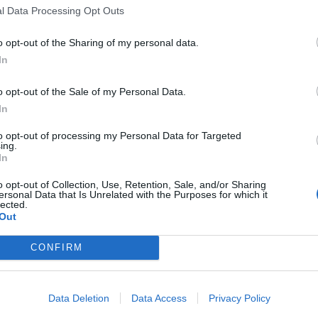
φωνα με τον θεσμό, μια ευρωπαϊκή πόλη
l Data Processing Opt Outs
 1 χρόνο με σκοπό να αναδείξει την
o opt-out of the Sharing of my personal data.
α (ο θεσμός συνοδεύεται από το βραβείο του
In
o opt-out of the Sale of my Personal Data.
In
to opt-out of processing my Personal Data for Targeted
ing.
In
o opt-out of Collection, Use, Retention, Sale, and/or Sharing
ersonal Data that Is Unrelated with the Purposes for which it
lected.
Out
CONFIRM
Data Deletion
Data Access
Privacy Policy