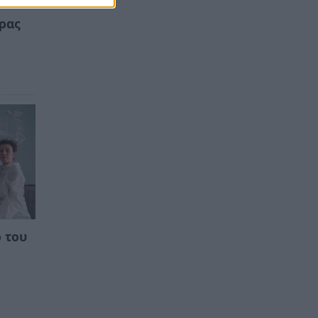
ιρας
 του