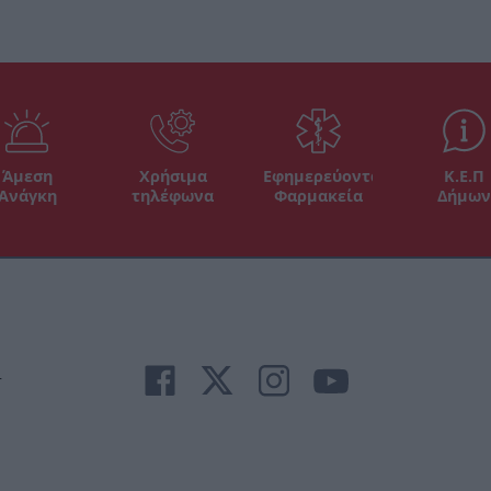
Άμεση
Χρήσιμα
Εφημερεύοντα
Κ.Ε.Π
Ανάγκη
τηλέφωνα
Φαρμακεία
Δήμων
r