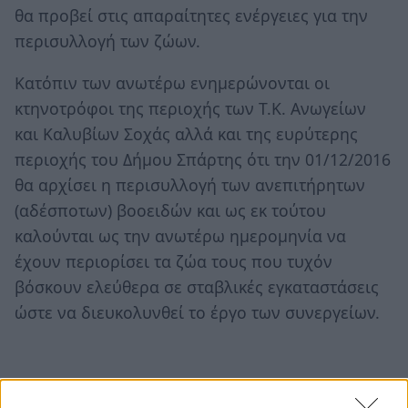
θα προβεί στις απαραίτητες ενέργειες για την
περισυλλογή των ζώων.
Κατόπιν των ανωτέρω ενημερώνονται οι
κτηνοτρόφοι της περιοχής των Τ.Κ. Ανωγείων
και Καλυβίων Σοχάς αλλά και της ευρύτερης
περιοχής του Δήμου Σπάρτης ότι την 01/12/2016
θα αρχίσει η περισυλλογή των ανεπιτήρητων
(αδέσποτων) βοοειδών και ως εκ τούτου
καλούνται ως την ανωτέρω ημερομηνία να
έχουν περιορίσει τα ζώα τους που τυχόν
βόσκουν ελεύθερα σε σταβλικές εγκαταστάσεις
ώστε να διευκολυνθεί το έργο των συνεργείων.
TAGS:
ΑΓΡΟΤΙΚΑ