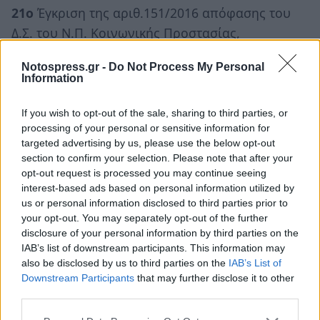
21ο
Έγκριση της αριθ.151/2016 απόφασης του
Δ.Σ. του Ν.Π. Κοινωνικής Προστασίας,
Αλληλεγγύης και Παιδείας Δήμου Σπάρτης με
Notospress.gr -
Do Not Process My Personal
θέμα «Περί τροποποίησης του προϋπολογισμού
Information
οικ. έτους 2016»
Εισηγητής: κ.Θεμιστοκλής Πατσιλίβας
If you wish to opt-out of the sale, sharing to third parties, or
processing of your personal or sensitive information for
targeted advertising by us, please use the below opt-out
22ο
Έγκριση της αριθ.110/2016 απόφασης του
section to confirm your selection. Please note that after your
Δ.Σ. του Ν.Π. Κοινωνικής Προστασίας,
opt-out request is processed you may continue seeing
Αλληλεγγύης και Παιδείας Δήμου Σπάρτης με
interest-based ads based on personal information utilized by
us or personal information disclosed to third parties prior to
θέμα «Περί έγκρισης τροποποίησης του
your opt-out. You may separately opt-out of the further
Οργανισμού Εσωτερικών Υπηρεσιών του Ν.Π.»
disclosure of your personal information by third parties on the
Εισηγητής: κ.Θεμιστοκλής Πατσιλίβας
IAB’s list of downstream participants. This information may
also be disclosed by us to third parties on the
IAB’s List of
23ο
Έγκριση της αριθ.140/2016 απόφασης του
Downstream Participants
that may further disclose it to other
third parties.
Δ.Σ. του Ν.Π. Κοινωνικής Προστασίας,
Αλληλεγγύης και Παιδείας Δήμου Σπάρτης με