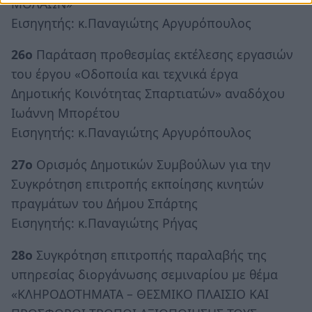
ΜΟΛΑΩΝ»
Εισηγητής: κ.Παναγιώτης Αργυρόπουλος
26ο
Παράταση προθεσμίας εκτέλεσης εργασιών
του έργου «Οδοποιία και τεχνικά έργα
Δημοτικής Κοινότητας Σπαρτιατών» αναδόχου
Ιωάννη Μπορέτου
Εισηγητής: κ.Παναγιώτης Αργυρόπουλος
27ο
Ορισμός Δημοτικών Συμβούλων για την
Συγκρότηση επιτροπής εκποίησης κινητών
πραγμάτων του Δήμου Σπάρτης
Εισηγητής: κ.Παναγιώτης Ρήγας
28ο
Συγκρότηση επιτροπής παραλαβής της
υπηρεσίας διοργάνωσης σεμιναρίου με θέμα
«ΚΛΗΡΟΔΟΤΗΜΑΤΑ – ΘΕΣΜΙΚΟ ΠΛΑΙΣΙΟ ΚΑΙ