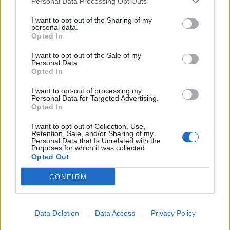
Personal Data Processing Opt Outs
θέμα «Περί έγκρισης και ψήφισης Κανονισμού
I want to opt-out of the Sharing of my
Εσωτερικής Λειτουργίας του ΚΑΠΗ, των
personal data.
Opted In
παραρτημάτων του και των Λεσχών Φιλίας του
Ν.Π.»
I want to opt-out of the Sale of my
Personal Data.
Εισηγητής: κ.Θεμιστοκλής Πατσιλίβας
Opted In
I want to opt-out of processing my
24ο
Έγκριση παράτασης προθεσμίας για την
Personal Data for Targeted Advertising.
Υπηρεσία υποέργου [3]:ΤΕΧΝΙΚΟΣ ΣΥΜΒΟΥΛΟΣ
Opted In
ΓΙΑ ΤΟ ΕΡΓΟ «ΚΑΤΑΣΚΕΥΗ ΕΡΓΩΝ ΑΠΟΧΕΤΕΥΣΗΣ
I want to opt-out of Collection, Use,
Retention, Sale, and/or Sharing of my
ΚΑΙ ΕΠΕΞΕΡΓΑΣΙΑΣ ΛΥΜΑΤΩΝ ΣΚΑΛΑΣ ΛΑΚΩΝΙΑΣ»
Personal Data that Is Unrelated with the
Purposes for which it was collected.
ΟΠΣ: 300800.
Opted Out
Εισηγητής: κ.Παναγιώτης Αργυρόπουλος
CONFIRM
25ο
Έγκριση παράτασης προθεσμίας για την
Υπηρεσία ΤΕΧΝΙΚΟΣ ΣΥΜΒΟΥΛΟΣ ΓΙΑ ΤΟ ΕΡΓΟ
Data Deletion
Data Access
Privacy Policy
«ΑΠΟΧΕΤΕΥΣΗ ΚΑΙ ΕΠΕΞΕΡΓΑΣΙΑ ΛΥΜΑΤΩΝ