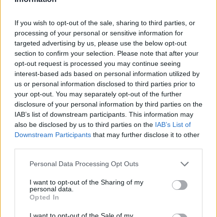
If you wish to opt-out of the sale, sharing to third parties, or
processing of your personal or sensitive information for
targeted advertising by us, please use the below opt-out
section to confirm your selection. Please note that after your
opt-out request is processed you may continue seeing
interest-based ads based on personal information utilized by
Ψηφιακό Δελτίο Αποστολής: Τι αλλάζει στις
us or personal information disclosed to third parties prior to
λαϊκές αγορές και τα ελαιοτριβεία
your opt-out. You may separately opt-out of the further
disclosure of your personal information by third parties on the
06/08/2026 10:58
IAB’s list of downstream participants. This information may
also be disclosed by us to third parties on the
IAB’s List of
Downstream Participants
that may further disclose it to other
third parties.
Personal Data Processing Opt Outs
I want to opt-out of the Sharing of my
personal data.
Opted In
I want to opt-out of the Sale of my