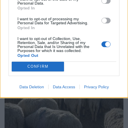
Personal Data.
Opted In
I want to opt-out of processing my
Personal Data for Targeted Advertising.
Guardian: Έρχονται νέες αυξήσεις στο
Opted In
ελαιόλαδο – Η ακραία ζέστη πλήττει τις
καλλιέργειες στην Ευρώπη
I want to opt-out of Collection, Use,
Retention, Sale, and/or Sharing of my
05/08/2026 23:19
Personal Data that Is Unrelated with the
Purposes for which it was collected.
Opted Out
CONFIRM
Data Deletion
Data Access
Privacy Policy