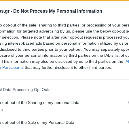
 ποιοτικών ελέγχων που σχετίζονται με τις
όντος. Στο πλαίσιο αυτό πραγματοποιείται
s.gr -
Do Not Process My Personal Information
τερων συγκριτικών πλεονεκτημάτων του έξτρα
Σάββατο 26 Νοεμβρίου και ώρα 18:00 στο
to opt-out of the sale, sharing to third parties, or processing of your per
formation for targeted advertising by us, please use the below opt-out s
υσία του Περιφερειάρχη κ. Πέτρου Τατούλη.
r selection. Please note that after your opt-out request is processed y
ιλήσουν για τις ιδιότητες του ελαιολάδου ο
eing interest-based ads based on personal information utilized by us or
Διδάκτωρ κα Ελένη Μέλλιου του
disclosed to third parties prior to your opt-out. You may separately opt-
losure of your personal information by third parties on the IAB’s list of
. This information may also be disclosed by us to third parties on the
IA
Participants
that may further disclose it to other third parties.
l Data Processing Opt Outs
o opt-out of the Sharing of my personal data.
In
o opt-out of the Sale of my Personal Data.