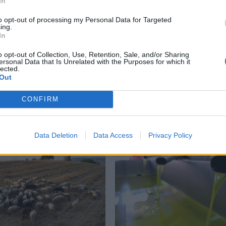
In
to opt-out of processing my Personal Data for Targeted
ing.
In
o opt-out of Collection, Use, Retention, Sale, and/or Sharing
ersonal Data that Is Unrelated with the Purposes for which it
an: Έρχονται νέες
Πελοπόννησος:
lected.
ις στο ελαιόλαδο – Η
Αποζημιώσεις για
Out
 ζέστη πλήττει τις
κτηνοτρόφους που
ργειες στην Ευρώπη
επλήγησαν από την ευλ
CONFIRM
των αιγοπροβάτων
26 23:19
05/08/2026 19:30
Data Deletion
Data Access
Privacy Policy