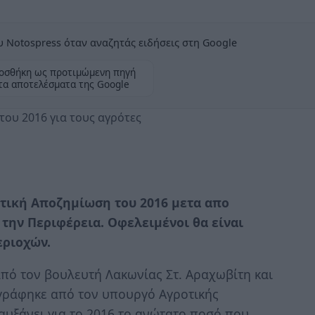
 Notospress όταν αναζητάς ειδήσεις στη Google
οσθήκη ως προτιμώμενη πηγή
τα αποτελέσματα της Google
του 2016 για τους αγρότες
σωτική Αποζημίωση του 2016 μετα απο
την Περιφέρεια. Οφελειμένοι θα είναι
εριοχών.
πό τον βουλευτή Λακωνίας Στ. Αραχωβίτη και
γράφηκε από τον υπουργό Αγροτικής
υξάνει για το 2016 το ανώτατο ποσό που