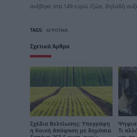
ανέβηκε στα 149 ευρώ /ζώο, δηλαδή αυξ
TAGS:
ΑΓΡΟΤΙΚΑ
Σχετικά Άρθρα
Σχέδια Βελτίωσης: Υπεγράφη
Ψηφια
η Κοινή Απόφαση με δημόσια
Τι αλλ
δαπάνη 263,5 εκατ. ευρώ
και τα