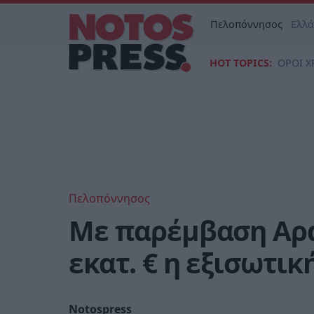
Πελοπόννησος
Ελλ
HOT TOPICS:
ΟΡΟΙ Χ
Πελοπόννησος
Με παρέμβαση Αρα
εκατ. € η εξισωτι
Notospress