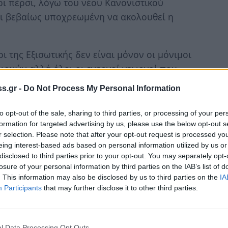
ρι πέρσι, λόγω του νέου Κανονιστικού
ναι βεβαίως υποχρεωμένη να ακολουθεί η
οι της Εξισωτικής δεν είναι μόνον οι μόνιμοι
ριοχών αλλά όλοι οι ενεργοί γεωργοί που
ια – βοσκότοποι) σε ορεινές-μειονεκτικές
s.gr -
Do Not Process My Personal Information
το όριο κατοχής εκμετάλλευσης των 2
ος της ενίσχυσης, αλλά και άλλα κριτήρια
to opt-out of the sale, sharing to third parties, or processing of your per
το ΠΑΑ 2007-2013. Αυτό έχει ως αποτέλεσμα,
formation for targeted advertising by us, please use the below opt-out s
r selection. Please note that after your opt-out request is processed y
σε περισσότερους δικαιούχους. Οι «παλιοί»
eing interest-based ads based on personal information utilized by us or
ση με προηγούμενα χρόνια, αλλά ένας
disclosed to third parties prior to your opt-out. You may separately opt-
εων παίρνει για πρώτη φορά Εξισωτική
losure of your personal information by third parties on the IAB’s list of
. This information may also be disclosed by us to third parties on the
IA
ρίοδο κρίσης και έλλειψης ρευστότητας.
Participants
that may further disclose it to other third parties.
κριση δεν πρέπει να γίνεται μόνον με την
σε διακριτή περίπτωση, αφού «έκλεινε» το
l Data Processing Opt Outs