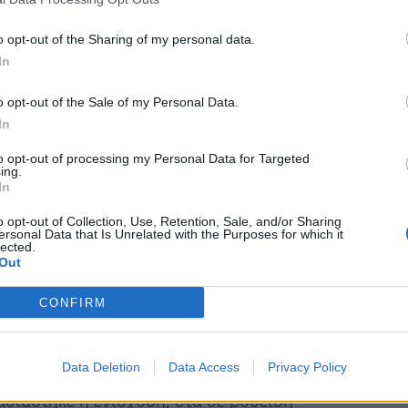
τυξης και υπήρχαν αδιάθετοι πόροι από
 για την Εξισωτική Αποζημίωση, οπότε και
o opt-out of the Sharing of my personal data.
ό ανά δικαιούχο. Η σύγκριση πρέπει να
In
τε περιορίζονται σημαντικά οι διαφορές.
o opt-out of the Sale of my Personal Data.
In
τηγορίες δικαιούχων, ισχύουν ευνοϊκότερες
βάνουν Εξισωτική Αποζημίωση και οι δύο
to opt-out of processing my Personal Data for Targeted
ing.
τάσεις, καθώς και ότι ένας αγρότης που έχει
In
ή περιοχή λαμβάνει Εξισωτική και για τις δύο
o opt-out of Collection, Use, Retention, Sale, and/or Sharing
ersonal Data that Is Unrelated with the Purposes for which it
lected.
Out
μέρος των οποίων είναι δικαιούχοι της
επιπλέον ότι θα έχουν μια σημαντική
CONFIRM
ές στις συνδεδεμένες ενισχύσεις που
ροτ. Ανάπτυξης και οι οποίες θα ισχύσουν
Data Deletion
Data Access
Privacy Policy
λαιο, στα μεν αιγοπρόβατα από 5 και 7 ευρώ
σιάστηκε η ενίσχυση, στα δε βοοειδή