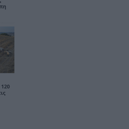
ώπη
 120
τις