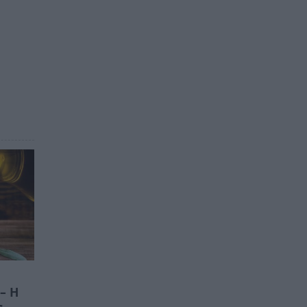
– Η
ς