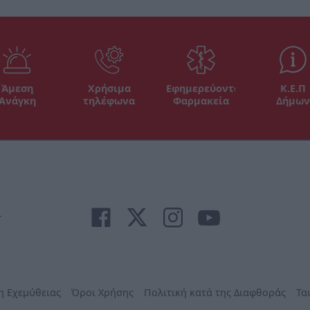
Άμεση
Χρήσιμα
Εφημερεύοντα
Κ.Ε.Π
Ανάγκη
τηλέφωνα
Φαρμακεία
Δήμων
r
η Εχεμύθειας
Όροι Χρήσης
Πολιτική κατά της Διαφθοράς
Τα