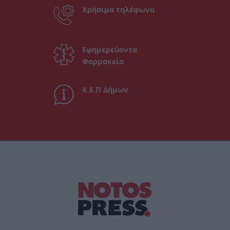
Χρήσιμα τηλέφωνα
Εφημερεύοντα
Φαρμακεία
Κ.Ε.Π Δήμων