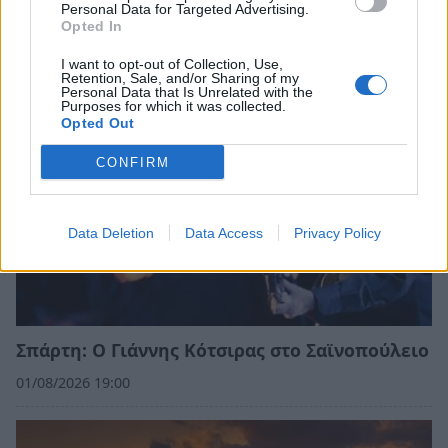
προστασίας και ανάδειξης μνημείων
Personal Data for Targeted Advertising.
Opted In
05/08/2026 19:22
I want to opt-out of Collection, Use,
Retention, Sale, and/or Sharing of my
Personal Data that Is Unrelated with the
Purposes for which it was collected.
Opted Out
CONFIRM
Data Deletion
Data Access
Privacy Policy
Σπάρτη: Ο Γιάννης Κότσιρας στο Σαϊνοπούλειο
01/08/2026 19:00