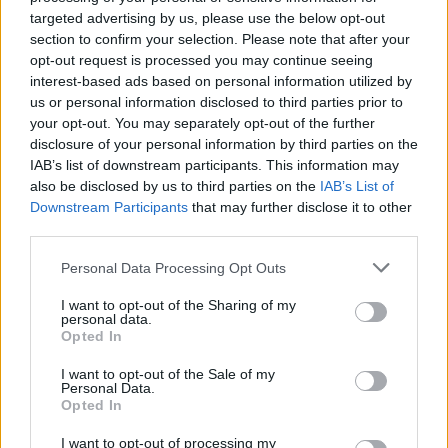
targeted advertising by us, please use the below opt-out
section to confirm your selection. Please note that after your
Δυτική Μάνη: Συνεχίζονται οι
opt-out request is processed you may continue seeing
προφεστιβαλικές δράσεις του 3ου Kardamili
interest-based ads based on personal information utilized by
Art Doc Festival
us or personal information disclosed to third parties prior to
05/08/2026 20:32
your opt-out. You may separately opt-out of the further
disclosure of your personal information by third parties on the
IAB’s list of downstream participants. This information may
also be disclosed by us to third parties on the
IAB’s List of
Downstream Participants
that may further disclose it to other
third parties.
Personal Data Processing Opt Outs
I want to opt-out of the Sharing of my
personal data.
Opted In
I want to opt-out of the Sale of my
Personal Data.
Opted In
Κορινθία: Παραδίδονται τρία σημαντικά έργα
I want to opt-out of processing my