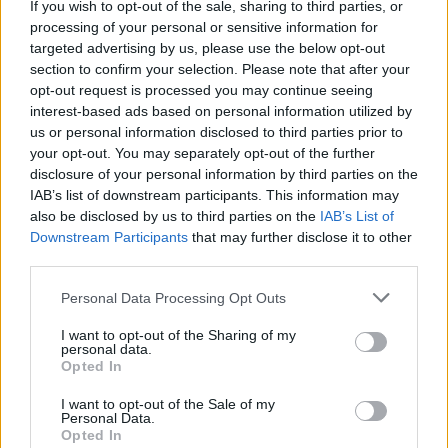
If you wish to opt-out of the sale, sharing to third parties, or
processing of your personal or sensitive information for
targeted advertising by us, please use the below opt-out
«Τσιμπημένες» οι τιμές των ψαριών – Πόσο
section to confirm your selection. Please note that after your
κοστίζουν γαύρος, σαρδέλα και μπακαλιάρος
opt-out request is processed you may continue seeing
08/08/2026 11:01
interest-based ads based on personal information utilized by
us or personal information disclosed to third parties prior to
your opt-out. You may separately opt-out of the further
disclosure of your personal information by third parties on the
IAB’s list of downstream participants. This information may
also be disclosed by us to third parties on the
IAB’s List of
Downstream Participants
that may further disclose it to other
third parties.
Personal Data Processing Opt Outs
I want to opt-out of the Sharing of my
personal data.
Opted In
I want to opt-out of the Sale of my
Σπάρτη: EYECONIK με σημαντικές εκπτώσεις
Personal Data.
Opted In
στην «Ανοικτή πόλη» και τη «Λευκή νύκτα»