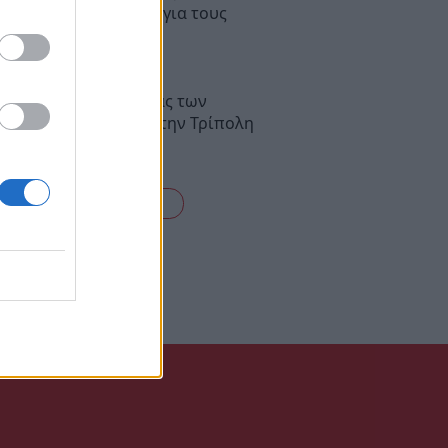
πενδύσεις, τι αλλάζει για τους
τες
έντρωση διαμαρτυρίας των
ικών πυροσβεστών στην Τρίπολη
είτε όλες τις ειδήσεις