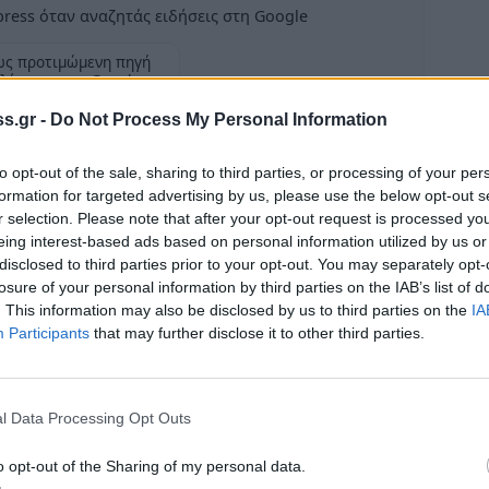
ress όταν αναζητάς ειδήσεις στη Google
ως προτιμώμενη πηγή
λέσματα της Google
Ροή
s.gr -
Do Not Process My Personal Information
ντρο της Σπάρτης!
Ποδο
to opt-out of the sale, sharing to third parties, or processing of your per
στην 
formation for targeted advertising by us, please use the below opt-out s
08:30
r selection. Please note that after your opt-out request is processed y
eing interest-based ads based on personal information utilized by us or
Εορτο
έρει την εικόνα από το κεντρικότερο σημείο
disclosed to third parties prior to your opt-out. You may separately opt-
γιορ
losure of your personal information by third parties on the IAB’s list of
υνεργασία με το
Skyline webcam
προβάλει τη
. This information may also be disclosed by us to third parties on the
IA
08:10
ή πλατεία της πόλης σε εκατομμύρια θεατές.
Participants
that may further disclose it to other third parties.
Ζώδι
 ώρες οι Λάκωνες όλου το κόσμου έχουν
Προβλ
σα από το notospress.gr
08:06
l Data Processing Opt Outs
ι οι Χριστουγεννιάτικες εκδηλώσεις
Τι ση
 Δεν είναι τυχαίο ότι μέσα από την επιλογή
o opt-out of the Sharing of my personal data.
ενέργ