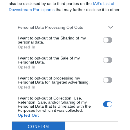
ακολουθήθηκε η ίδια διαδικασία με το γάλα, με τη
also be disclosed by us to third parties on the
IAB’s List of
διαφορά ότι χρειάστηκε να ανασηκώσουμε λίγο το
Downstream Participants
that may further disclose it to other
πάνω μέρος της συσκευασίας, ώστε να τοποθετηθεί
third parties.
η σύριγγα, να αφαιρέσουμε 10mL προϊόν και να
Personal Data Processing Opt Outs
γεμίσουμε με 10mL υδροχλωρικό οξύ. Έπειτα απλά
I want to opt-out of the Sharing of my
συγκολλήσαμε τα πλαϊνά του πάνω μέρους με λίγη
personal data.
Opted In
κόλλα σε ένα λεπτό πινέλο.
I want to opt-out of the Sale of my
Για τα προϊόντα τις Nestle και της Coca Cola
Personal Data.
Opted In
ακολουθήθηκε η εξής διαδικασία: ξεκολλήσαμε
ελάχιστα την ετικέτα τους, και στο σημείο της κόλλας
I want to opt-out of processing my
Personal Data for Targeted Advertising.
ανοίξαμε με πυρωμένο τσιμπιδάκι πολύ λεπτή τρύπα
Opted In
ώστε να χωρά ίσα ίσα η μύτη της σύριγγας και να
I want to opt-out of Collection, Use,
αφαιρέσουμε 20mL απ' τα προϊόντα,
Retention, Sale, and/or Sharing of my
Personal Data that Is Unrelated with the
επανατοποθετώντας 20mL υδροχλωρικού οξέως.
Purposes for which it was collected.
Opted Out
Σφραγίσαμε την τρύπα με ελάχιστη σιλικόνη και
απλά ξανακολήσαμε την ετικέτα. Δεν υπήρξε κάποια
CONFIRM