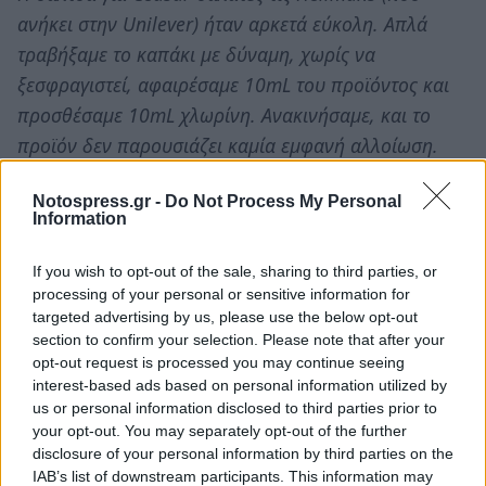
ανήκει στην Unilever) ήταν αρκετά εύκολη. Απλά
τραβήξαμε το καπάκι με δύναμη, χωρίς να
ξεσφραγιστεί, αφαιρέσαμε 10mL του προϊόντος και
προσθέσαμε 10mL χλωρίνη. Ανακινήσαμε, και το
προϊόν δεν παρουσιάζει καμία εμφανή αλλοίωση.
Για το ''Φρέσκο γάλα'' της ΔΕΛΤΑ ήταν επίσης απλή η
Notospress.gr -
Do Not Process My Personal
Information
διαδικασία. Το μόνο που χρειάστηκε ήταν να
εμβολίσουμε μια σύριγγα στο πάνω μέρος της
If you wish to opt-out of the sale, sharing to third parties, or
συσκευασίας, να γείρουμε τη συσκευασία, να
processing of your personal or sensitive information for
αφαιρέσουμε 20mL του προϊόντος και να γεμίσουμε
targeted advertising by us, please use the below opt-out
section to confirm your selection. Please note that after your
με 20mL υδροχλωρικό οξύ (HCl). Ξαναπιέσαμε το
opt-out request is processed you may continue seeing
χαρτόνι για να σιγουρευτούμε ότι δε στάζει και
interest-based ads based on personal information utilized by
βεβαιωθήκαμε πως είναι σαν καινούργιο.
us or personal information disclosed to third parties prior to
your opt-out. You may separately opt-out of the further
Για τις σάλτσες ντομάτας Pummaro (της Unilever)
disclosure of your personal information by third parties on the
IAB’s list of downstream participants. This information may