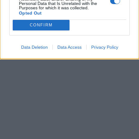
Personal Data that Is Unrelated with the
υποστηρίζεται από την
ΙΩΑΝΝΗΣ ΚΑΡΑΒΑΣΟΣ
Purposes for which it was collected.
Opted Out
και ΣΙΑ ΕΕ
ε.ο. Σπάρτη – Γυθείου 153]
CONFIRM
TAGS:
ΑΓΡΟΤΙΚΑ
Data Deletion
Data Access
Privacy Policy