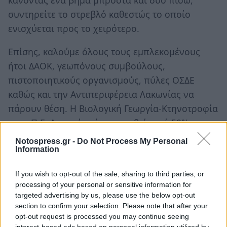
κάνοντας ένα βήμα μπροστά και δύο πίσω,
συντηρείτε το στρεβλό καθεστώς το οποίο
ενισχύεται προς το χειρότερο.
Επίσης, καλούμε όλους τους εμπλεκομένους
ήτοι ΔΑΟΚ, γεωπόνους συμβούλους,
πιστοποιητικούς οργανισμούς, πύλες ΟΣΔΕ
καθώς και την Αντιπεριφέρεια Λακωνίας να
πάρουν θέση. Η Βιολογική Γεωργία-Κτηνοτροφία
στην Π.Ε. Λακωνίας έχει μειωθεί κατά 50% τα
τελευταία χρόνια.
Notospress.gr -
Do Not Process My Personal
Information
Τέλος για τελευταία φορά καλούμε την πολιτική
ηγεσία (κ. Πρωθυπουργό, κ. Υπουργούς, κ. Γ.
If you wish to opt-out of the sale, sharing to third parties, or
processing of your personal or sensitive information for
Γραμματείς και κ. Βουλευτές) να αποφασίσουν
targeted advertising by us, please use the below opt-out
τελικά τι θέλουν! Περιμένουμε για ακόμη μία
section to confirm your selection. Please note that after your
φορά απάντηση!!! Η παρατεταμένη σιωπή σας
opt-out request is processed you may continue seeing
interest-based ads based on personal information utilized by