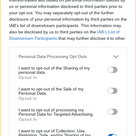
και η έλλειψη πολιτική βούλησης για την
us or personal information disclosed to third parties prior to
αποκατάσταση των λαθών και των αδικιών,
your opt-out. You may separately opt-out of the further
έχουν οδηγήσει στο σημερινό κατάντημα.
disclosure of your personal information by third parties on the
IAB’s list of downstream participants. This information may
Υποχρεούστε να πράξετε άμεσα τα αυτονόητα!
also be disclosed by us to third parties on the
IAB’s List of
Downstream Participants
that may further disclose it to other
Καλούμε τους συναδέλφους ανά την επικράτεια
third parties.
να είναι σε επαγρύπνηση.
Personal Data Processing Opt Outs
Ευχές σε όλους για ένα υγιές 2017!!!
I want to opt-out of the Sharing of my
personal data.
Σπάρτη, Πέμπτη 29 Δεκεμβρίου 2016
Opted In
I want to opt-out of the Sale of my
Καραμπάσης Δημήτρης
Personal Data.
Opted In
Πρόεδρος της Ένωσης
I want to opt-out of processing my
Personal Data for Targeted Advertising.
Βιοκαλλιεργητών Π.Ε. Λακωνίας
Opted In
I want to opt-out of Collection, Use,
[Η αγροτική στήλη του notospress.gr
Retention, Sale, and/or Sharing of my