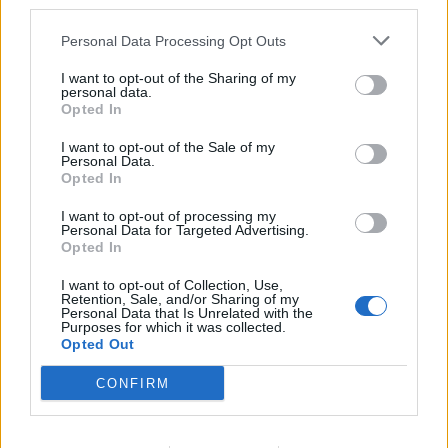
third parties.
Δυτική Μάνη: Συνεχίζονται οι
Personal Data Processing Opt Outs
προφεστιβαλικές δράσεις του 3ου Kardamili
Art Doc Festival
I want to opt-out of the Sharing of my
personal data.
Opted In
05/08/2026 20:32
I want to opt-out of the Sale of my
Personal Data.
Opted In
I want to opt-out of processing my
Personal Data for Targeted Advertising.
Opted In
I want to opt-out of Collection, Use,
Retention, Sale, and/or Sharing of my
Personal Data that Is Unrelated with the
Purposes for which it was collected.
Opted Out
CONFIRM
Κορινθία: Παραδίδονται τρία σημαντικά έργα
προστασίας και ανάδειξης μνημείων