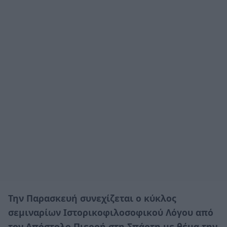
Την Παρασκευή συνεχίζεται ο κύκλος
σεμιναρίων Ιστορικοφιλοσοφικού Λόγου από
τον Απόστολο Πιερρή στη Σπάρτη με θέμα την