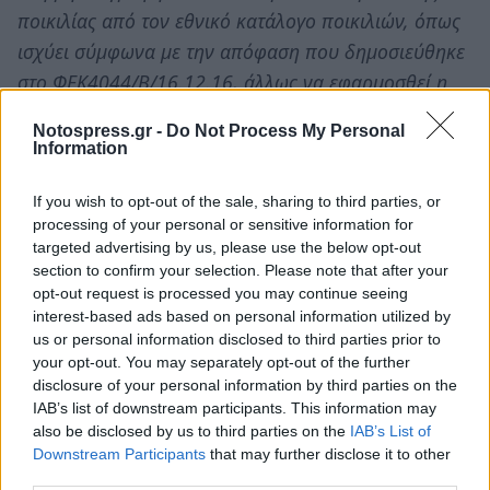
ποικιλίας από τον εθνικό κατάλογο ποικιλιών, όπως
ισχύει σύμφωνα με την απόφαση που δημοσιεύθηκε
στο ΦΕΚ4044/Β/16.12.16, άλλως να εφαρμοσθεί η
απαγόρευση της χρήσης της ονομασίας της ποικιλίας
Notospress.gr -
Do Not Process My Personal
“Καλαμάτα” /Kalamata olives από όλα τα σημεία
Information
εξόδου της χώρας, καθώς ήδη συμβαίνει στον Ν.
Λακωνίας, ώστε να μην υφίστανται οι επιχειρήσεις
If you wish to opt-out of the sale, sharing to third parties, or
processing of your personal or sensitive information for
του Νομού αθέμιτο ανταγωνισμό
targeted advertising by us, please use the below opt-out
• τον αυστηρό έλεγχο και των προδιαγραφών του
section to confirm your selection. Please note that after your
προϊόντος ΠΟΠ “Ελιά Καλαμάτα” / PDO “Elia
opt-out request is processed you may continue seeing
interest-based ads based on personal information utilized by
Kalamata” (όχι μόνο της ονομασίας) όπως αυτές
us or personal information disclosed to third parties prior to
καθορίζονται στην απόφαση αναγνώρισης του
your opt-out. You may separately opt-out of the further
(αλατότητα, υγρό πλήρωσης, κ.α.), καθώς και του
disclosure of your personal information by third parties on the
IAB’s list of downstream participants. This information may
συνόλου των ποσοτήτων που διακινούνται ετησίως
also be disclosed by us to third parties on the
IAB’s List of
από τον Νομό Μεσσηνίας ως προϊόν ΠΟΠ “Ελιά
Downstream Participants
that may further disclose it to other
Καλαμάτας”/PDO “Elia Kalamatas” καθώς μπαίνει
third parties.