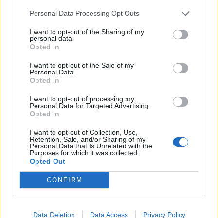
πλέον σε κίνδυνο η βιωσιμότητα των εξαγωγικών
Personal Data Processing Opt Outs
επιχειρήσεων του Νομού».
I want to opt-out of the Sharing of my
personal data.
[Η αγροτική στήλη του notospress.gr
Opted In
υποστηρίζεται από την
ΙΩΑΝΝΗΣ ΚΑΡΑΒΑΣΟΣ
I want to opt-out of the Sale of my
και ΣΙΑ ΕΕ
ε.ο. Σπάρτη – Γυθείου 153]
Personal Data.
Opted In
I want to opt-out of processing my
Personal Data for Targeted Advertising.
TAGS:
ΑΓΡΟΤΙΚΑ
Opted In
I want to opt-out of Collection, Use,
Retention, Sale, and/or Sharing of my
Personal Data that Is Unrelated with the
Purposes for which it was collected.
Opted Out
CONFIRM
Data Deletion
Data Access
Privacy Policy