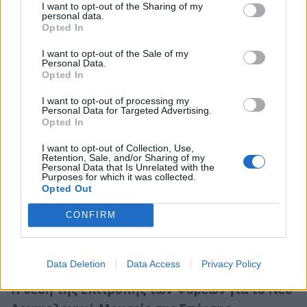
απόφαση του Εφετείου, όπου έχουν προσφύγει
I want to opt-out of the Sharing of my
personal data.
οι ιδιοκτήτες. Η διαδικασία αυτή δεν επηρεάζει
Opted In
την επίσπευση των διαδικασιών για την
I want to opt-out of the Sale of my
εκπόνηση των μελετών, δεδομένου ότι το
Personal Data.
Opted In
δικαστήριο θα αποφανθεί επί του ύψους της
αποζημίωσης και σε καμία περίπτωση δεν θα
I want to opt-out of processing my
Personal Data for Targeted Advertising.
αναιρέσει την απαλλοτρίωση.
Opted In
6. Να υπάρξει η χρηματοδότηση εκ μέρους της
I want to opt-out of Collection, Use,
Retention, Sale, and/or Sharing of my
Περιφέρειας Πελοποννήσου για την εκπόνηση
Personal Data that Is Unrelated with the
Purposes for which it was collected.
του αρχιτεκτονικού διαγωνισμού και της
Opted Out
μελέτης.
CONFIRM
7. Να εκπονηθούν τα τεύχη για την προκήρυξη
του αρχιτεκτονικού διαγωνισμού.
Data Deletion
Data Access
Privacy Policy
Η θέση της Επιτροπής των Φορέων για το Νέο