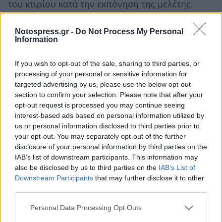
του κτιρίου κατά την εκπόνηση της μελέτης.
2. Να εκπονηθεί από το Υπουργείο Πολιτισμού &
Notospress.gr -
Do Not Process My Personal
Αθλητισμού η μουσειολογική μελέτη μιας και η
Information
Εφορία Αρχαιοτήτων Λακωνίας δεν διαθέτει
If you wish to opt-out of the sale, sharing to third parties, or
αρχαιολόγο-μουσειολόγο και η οποία
processing of your personal or sensitive information for
μουσειολογική μελέτη είναι προϋπόθεση για την
targeted advertising by us, please use the below opt-out
προκήρυξη του αρχιτεκτονικού διαγωνισμού.
section to confirm your selection. Please note that after your
opt-out request is processed you may continue seeing
3. Να προσδιοριστούν οι όροι δόμησης στην
interest-based ads based on personal information utilized by
ζώνη των 15 μέτρων πέριξ του διατηρητέου
us or personal information disclosed to third parties prior to
κτίσματος από τον Δήμο Σπάρτης.
your opt-out. You may separately opt-out of the further
disclosure of your personal information by third parties on the
IAB’s list of downstream participants. This information may
4. Να εκπονηθεί η πολεοδομική - κυκλοφοριακή
also be disclosed by us to third parties on the
IAB’s List of
μελέτη εντός και εκτός του οικοπέδου του
Downstream Participants
that may further disclose it to other
Μουσείου από τον Δήμο Σπάρτης.
third parties.
Personal Data Processing Opt Outs
5. Να ολοκληρωθούν οι απαλλοτριώσεις, με την