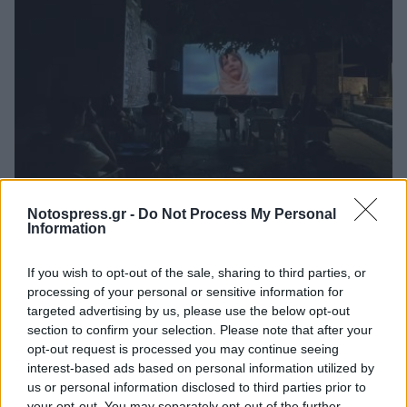
Notospress.gr -
Do Not Process My Personal
Δυτική Μάνη: Συνεχίζονται οι
Information
προφεστιβαλικές δράσεις του 3ου Kardamili
Art Doc Festival
If you wish to opt-out of the sale, sharing to third parties, or
05/08/2026 20:32
processing of your personal or sensitive information for
targeted advertising by us, please use the below opt-out
section to confirm your selection. Please note that after your
opt-out request is processed you may continue seeing
interest-based ads based on personal information utilized by
us or personal information disclosed to third parties prior to
your opt-out. You may separately opt-out of the further