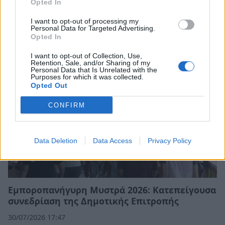
Opted In
Δήμος Ευρώτα: Σκουριά και φθορά η
αμείλικτη πραγματικότητα…
I want to opt-out of processing my
Personal Data for Targeted Advertising.
04/08/2026 09:07
Opted In
I want to opt-out of Collection, Use,
Retention, Sale, and/or Sharing of my
Personal Data that Is Unrelated with the
Purposes for which it was collected.
Opted Out
CONFIRM
Data Deletion
Data Access
Privacy Policy
Εμποροπανήγυρη Μυστρά 2026: Κατεπείγουσα
συνεδρίαση της Δημοτικής Επιτροπής
30/07/2026 17:47