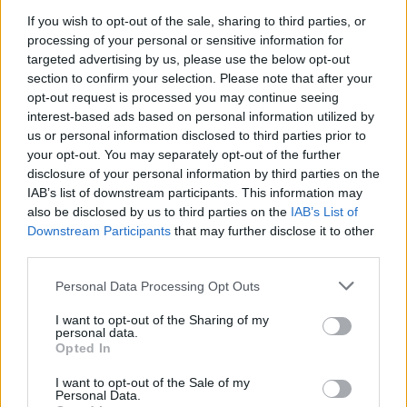
If you wish to opt-out of the sale, sharing to third parties, or
processing of your personal or sensitive information for
targeted advertising by us, please use the below opt-out
Λακωνία: Ο Δημήτρης Μανιατάκος ακούει
section to confirm your selection. Please note that after your
αλλά δεν μιλάει – Θα είναι υποψήφιος
opt-out request is processed you may continue seeing
δήμαρχος Ευρώτα;
interest-based ads based on personal information utilized by
06/08/2026 13:10
us or personal information disclosed to third parties prior to
your opt-out. You may separately opt-out of the further
disclosure of your personal information by third parties on the
IAB’s list of downstream participants. This information may
also be disclosed by us to third parties on the
IAB’s List of
Downstream Participants
that may further disclose it to other
third parties.
Personal Data Processing Opt Outs
I want to opt-out of the Sharing of my
personal data.
Opted In
I want to opt-out of the Sale of my
Personal Data.