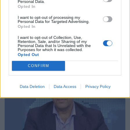
Personal Data.
Opted In
I want to opt-out of processing my
Personal Data for Targeted Advertising.
Opted In
Ανδρεάκος: «Δεν με ενδιαφέρει το πολιτικό
κόστος αλλά να υπάρχει νερό σήμερα, αύριο
I want to opt-out of Collection, Use,
Retention, Sale, and/or Sharing of my
και στο μέλλον»
Personal Data that Is Unrelated with the
Purposes for which it was collected.
08/08/2026 08:38
Opted Out
CONFIRM
Data Deletion
Data Access
Privacy Policy