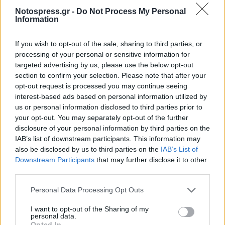
Notospress.gr -
Do Not Process My Personal
Information
If you wish to opt-out of the sale, sharing to third parties, or
processing of your personal or sensitive information for
targeted advertising by us, please use the below opt-out
section to confirm your selection. Please note that after your
opt-out request is processed you may continue seeing
interest-based ads based on personal information utilized by
us or personal information disclosed to third parties prior to
Δυτική Μάνη: Συνεχίζονται οι
your opt-out. You may separately opt-out of the further
disclosure of your personal information by third parties on the
προφεστιβαλικές δράσεις του 3ου Kardamili
IAB’s list of downstream participants. This information may
Art Doc Festival
also be disclosed by us to third parties on the
IAB’s List of
05/08/2026 20:32
Downstream Participants
that may further disclose it to other
third parties.
Personal Data Processing Opt Outs
I want to opt-out of the Sharing of my
personal data.
Opted In