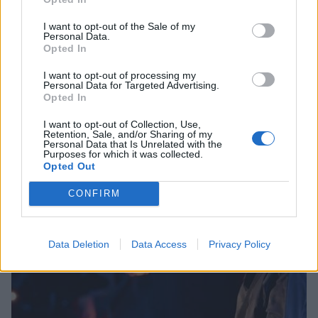
I want to opt-out of the Sale of my
Personal Data.
Opted In
I want to opt-out of processing my
Personal Data for Targeted Advertising.
Opted In
Κορινθία: Παραδίδονται τρία σημαντικά έργα
I want to opt-out of Collection, Use,
Retention, Sale, and/or Sharing of my
προστασίας και ανάδειξης μνημείων
Personal Data that Is Unrelated with the
Purposes for which it was collected.
05/08/2026 19:22
Opted Out
CONFIRM
Data Deletion
Data Access
Privacy Policy