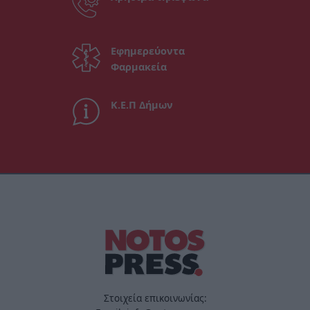
Εφημερεύοντα
Φαρμακεία
Κ.Ε.Π Δήμων
Στοιχεία επικοινωνίας: