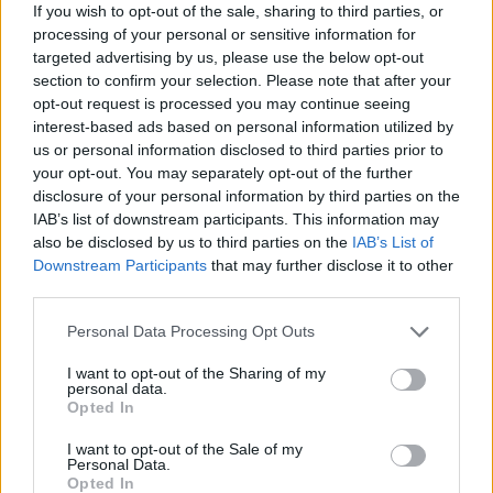
χρόνων, χωρίς ηθικούς φραγμούς, χωρίς
If you wish to opt-out of the sale, sharing to third parties, or
processing of your personal or sensitive information for
δεσμούς με την ιστορία και την παράδοση και
targeted advertising by us, please use the below opt-out
τέλος γίνονται οι μεγαλύτεροι ειδωλολάτρες
section to confirm your selection. Please note that after your
όλων των εποχών, λατρεύοντας πρωτίστως τη
opt-out request is processed you may continue seeing
interest-based ads based on personal information utilized by
σάρκα τους και την ύλη.
us or personal information disclosed to third parties prior to
Είναι καιρός να αφυπνιστούμε. Πρέπει να
your opt-out. You may separately opt-out of the further
παύσουμε να εθελοτυφλούμε και να πάρουμε
disclosure of your personal information by third parties on the
IAB’s list of downstream participants. This information may
μια γενναία απόφαση, μιμούμενοι τους
also be disclosed by us to third parties on the
IAB’s List of
προπάτορες της πίστεως και του γένους μας.
Downstream Participants
that may further disclose it to other
Δεν έχουμε το δικαίωμα να σιωπούμε και να
third parties.
εφησυχάζουμε, διότι και ο σιωπών δοκεί
Personal Data Processing Opt Outs
συναινείν.
I want to opt-out of the Sharing of my
personal data.
Ας πλησιάσουμε, λοιπόν, τη μητέρα μας
Opted In
Εκκλησία Ας πολεμήσουμε την αμαρτία. Ας
I want to opt-out of the Sale of my
μιλήσουμε στα παιδιά μας για την
Personal Data.
Opted In
Ελληνορθόδοξη πατρίδα μας. Ας