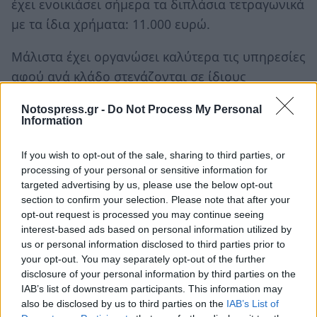
έχει ενοικιάσει σήμερα τα διπλάσια τετραγωνικά
με τα ίδια χρήματα: 11.000 ευρώ.
Μάλιστα έχει οργανώσει καλύτερα τις υπηρεσίες
αφού ανά κλάδο στεγάζονται σε ίδιους
ορόφους.
Notospress.gr -
Do Not Process My Personal
Κατά πληροφορίες με την απαλλαγή του
Information
νεοκλασικού από τις λειτουργούσες σε αυτό
υπηρεσίες θα είναι δυνατή η αξιοποίηση του για
If you wish to opt-out of the sale, sharing to third parties, or
processing of your personal or sensitive information for
άλλες χρήσεις.
targeted advertising by us, please use the below opt-out
Φυσικά, είναι οφθαλμοφανές ότι το κτίριο που
section to confirm your selection. Please note that after your
βρισκόταν μέχρι σήμερα το γραφείο Δημάρχου
opt-out request is processed you may continue seeing
interest-based ads based on personal information utilized by
(σήμερα Δήμαρχος και γ.γ. στεγάζονται στην οδό
us or personal information disclosed to third parties prior to
Ευαγγελιστρίας) θέλει επειγόντως ανακαίνιση…
your opt-out. You may separately opt-out of the further
disclosure of your personal information by third parties on the
IAB’s list of downstream participants. This information may
also be disclosed by us to third parties on the
IAB’s List of