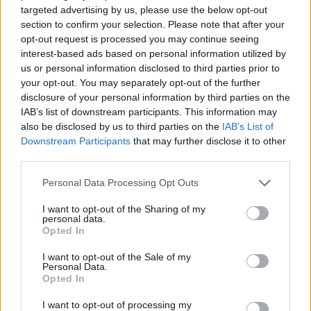
21/07/2026 19:14
targeted advertising by us, please use the below opt-out
section to confirm your selection. Please note that after your
opt-out request is processed you may continue seeing
interest-based ads based on personal information utilized by
us or personal information disclosed to third parties prior to
your opt-out. You may separately opt-out of the further
disclosure of your personal information by third parties on the
IAB’s list of downstream participants. This information may
also be disclosed by us to third parties on the
IAB’s List of
Downstream Participants
that may further disclose it to other
third parties.
Personal Data Processing Opt Outs
I want to opt-out of the Sharing of my
personal data.
Γιορτή Προφήτη Ηλία: Γιατί οι εκκλησίες του
Opted In
είναι πάντα ψηλά
I want to opt-out of the Sale of my
20/07/2026 08:14
Personal Data.
Opted In
I want to opt-out of processing my