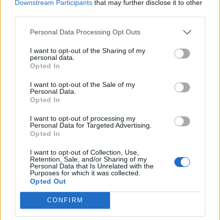
«Το Τελευταίο Φως της Πατησίων»:
Downstream Participants
that may further disclose it to other
third parties.
Κυκλοφόρησε το νέο αστυνομικό
μυθιστόρημα του Χρίστου Χαλικιά
Personal Data Processing Opt Outs
27/07/2026 13:40
I want to opt-out of the Sharing of my
personal data.
Opted In
I want to opt-out of the Sale of my
Personal Data.
Opted In
I want to opt-out of processing my
Personal Data for Targeted Advertising.
Opted In
I want to opt-out of Collection, Use,
Retention, Sale, and/or Sharing of my
Personal Data that Is Unrelated with the
Purposes for which it was collected.
Opted Out
Η Στρέζοβα: Αναμνήσεις από τις μάχες του
CONFIRM
Δημοκρατικού στρατού