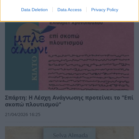
11/07/2026 14:01
Data Deletion
Data Access
Privacy Policy
Σπάρτη: Η Λέσχη Ανάγνωσης προτείνει το "Επί
σκοπώ πλουτισμού"
21/04/2026 16:25