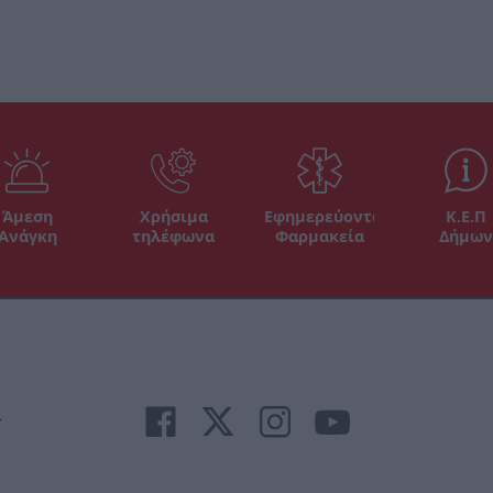
Άμεση
Χρήσιμα
Εφημερεύοντα
Κ.Ε.Π
Ανάγκη
τηλέφωνα
Φαρμακεία
Δήμων
r