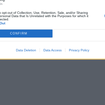
In
o opt-out of Collection, Use, Retention, Sale, and/or Sharing
ersonal Data that Is Unrelated with the Purposes for which it
lected.
Out
CONFIRM
Data Deletion
Data Access
Privacy Policy