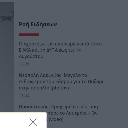
Ροή Ειδήσεων
Ο «χάρτης» των πληρωμών από τον e-
ΕΦΚΑ και τη ΔΥΠΑ έως τις 14
Αυγούστου
12:28
Νεάπολη Λακωνίας: Μεγάλο το
ενδιαφέρον του κόσμου για το Παζάρι
στην παραλία (photos)
11:52
Προαστιακός: Προχωρά η επέκταση
της γραμμής προς το Λουτράκι – Οι
νέοι σταθμοί (video)
11:34