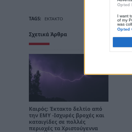
Opted 
I want t
TAGS:
ΕΚΤΑΚΤΟ
of my P
was col
Opted 
Σχετικά Άρθρα
Καιρός: Έκτακτο δελτίο από
την ΕΜΥ -Ισχυρές βροχές και
καταιγίδες σε πολλές
περιοχές τα Χριστούγεννα