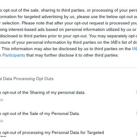
to opt-out of the sale, sharing to third parties, or processing of your per
formation for targeted advertising by us, please use the below opt-out s
r selection. Please note that after your opt-out request is processed y
eing interest-based ads based on personal information utilized by us or
 Notospress όταν αναζητάς ειδήσεις στη Google
disclosed to third parties prior to your opt-out. You may separately opt-
losure of your personal information by third parties on the IAB’s list of
οσθήκη ως προτιμώμενη πηγή
. This information may also be disclosed by us to third parties on the
IA
τα αποτελέσματα της Google
Participants
that may further disclose it to other third parties.
l Data Processing Opt Outs
o opt-out of the Sharing of my personal data.
τα στο Γύθειο. Η δόνηση είχε μέγεθος 4,5
In
 στις 05:33 και σύμφωνα με το
o opt-out of the Sale of my Personal Data.
 του σεισμού εντοπίζεται 47 χιλιόμετρα
In
 βάθος υπολογίστηκε στα 60 χιλιόμετρα.
ς για ζημιές.
to opt-out of processing my Personal Data for Targeted
ing.