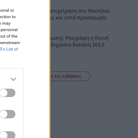
Αστυνομική επιχείρηση στο Ναύπλιο:
sonal or
ection to
Έξι συλλήψεις και επτά προσαγωγές
ou may
11:21
 personal
out of the
Σχέδια Βελτίωσης: Υπεγράφη η Κοινή
 downstream
Απόφαση με δημόσια δαπάνη 263,5
B’s List of
εκατ. ευρώ
11:09
Δείτε όλες τις ειδήσεις