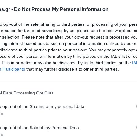
 τους αγρότες. Το στοιχείο αυτό ήδη
s.gr -
Do Not Process My Personal Information
 καθώς τα όψιμα μανταρίνια Ορτανίκ
to opt-out of the sale, sharing to third parties, or processing of your per
 ικανοποιητική για τον παραγωγό.
formation for targeted advertising by us, please use the below opt-out s
r selection. Please note that after your opt-out request is processed y
οΤύπο, ο κ. Πέτρος Μπλέτας, πρόεδρος στον
eing interest-based ads based on personal information utilized by us or
κάλας Λακωνίας «Sparta Orange» «οι ζημιές
disclosed to third parties prior to your opt-out. You may separately opt-
ο χαλάζι που έπεσε τις προηγούμενες ημέρες
losure of your personal information by third parties on the IAB’s list of
. This information may also be disclosed by us to third parties on the
IA
 όπου καλλιεργούνται μανταρίνια Ορτανίκ,
Participants
that may further disclose it to other third parties.
σια.Το κακό είναι ότι στην περιοχή μας δεν
 καθώς είμαστε όψιμοι, οπότε καταλαβαίνετε
l Data Processing Opt Outs
υ, αγρότη από τα Πακιά Λακωνίας «ζημιά
o opt-out of the Sharing of my personal data.
 οποίες είχαν μείνει αδιάθετες». Σύμφωνα με
In
νεια έκανε τη μεγαλύτερη ζημιά, ενώ
o opt-out of the Sale of my Personal Data.
νες ημέρες και πολύ χαλάζι». Όπως μας είπε
In