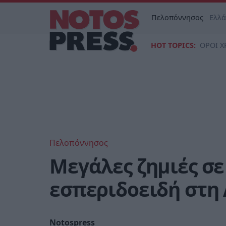
Πελοπόννησος
Ελλ
HOT TOPICS:
ΟΡΟΙ Χ
Πελοπόννησος
Μεγάλες ζημιές σε
εσπεριδοειδή στη
Notospress