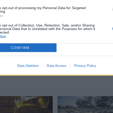
αι στην περιοχή και σε λαδολιές,
αμάζευτες.
to opt-out of processing my Personal Data for Targeted
ing.
In
ε και ο Λάκωνας υπουργός Αγροτικής
o opt-out of Collection, Use, Retention, Sale, and/or Sharing
χωβίτης, τις προηγούμενες ημέρες, για να
ersonal Data that Is Unrelated with the Purposes for which it
lected.
της ζημίας.
Out
CONFIRM
Data Deletion
Data Access
Privacy Policy