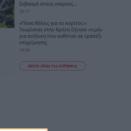
Σεβασμό στους νεκρούς…
20:17
«Πόσα θέλεις για το κορίτσι;»:
Τουρίστας στην Κρήτη ζήτησε «τιμή»
για ανήλικη που καθόταν σε τραπέζι
επιχείρησης
19:56
Δείτε όλες τις ειδήσεις