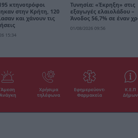
195 κτηνοτρόφοι
Τυνησία: «Έκρηξη» στις
ηκαν στην Κρήτη, 120
εξαγωγές ελαιολάδου –
ασαν και χάνουν τις
Άνοδος 56,7% σε έναν χ
ήσεις
01/08/2026 09:56
26 15:34
Άμεση
Χρήσιμα
Εφημερεύοντα
Κ.Ε.Π
Ανάγκη
τηλέφωνα
Φαρμακεία
Δήμων