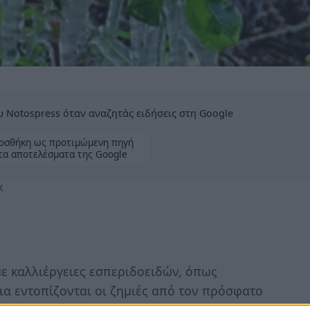
 Notospress όταν αναζητάς ειδήσεις στη Google
οσθήκη ως προτιμώμενη πηγή
τα αποτελέσματα της Google
κ
με καλλιέργειες εσπεριδοειδών, όπως
ια εντοπίζονται οι ζημιές από τον πρόσφατο
 αλλά και τη σφοδρή χαλαζόπτωση στο δήμο