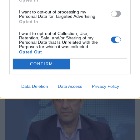
I want to opt-out of processing my
Personal Data for Targeted Advertising.
Opted In
I want to opt-out of Collection, Use,
Retention, Sale, and/or Sharing of my
Personal Data that Is Unrelated with the
Purposes for which it was collected.
Opted Out
Σχετικά Άρθρα
CONFIRM
Data Deletion
Data Access
Privacy Policy