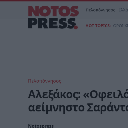
Πελοπόννησος
Ελλ
HOT TOPICS:
ΟΡΟΙ Χ
Πελοπόννησος
Αλεξάκος: «Οφειλό
αείμνηστο Σαράντ
Notospress