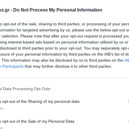
κ. Μοιράγια. Η πρότασή του αφορά στην
s.gr -
Do Not Process My Personal Information
ηστο
Σαράντο Καργάκο.
to opt-out of the sale, sharing to third parties, or processing of your per
formation for targeted advertising by us, please use the below opt-out s
ού μας Συμβουλίου, η οποία επισκιάστηκε από την
r selection. Please note that after your opt-out request is processed y
eing interest-based ads based on personal information utilized by us or
όγου, ιστορικού και συγγραφέα, Σαράντου
disclosed to third parties prior to your opt-out. You may separately opt-
ας κατέθεσα κατά τη συνεδρίαση και αφορούσε
losure of your personal information by third parties on the IAB’s list of
ς Σπάρτης η οποία θα φέρει το όνομα του
. This information may also be disclosed by us to third parties on the
IA
Participants
that may further disclose it to other third parties.
να εξετάσετε και τη δυνατότητα: α) φιλοξενίας
υματικό Κέντρο του Δήμου Σπάρτης (στέγαση στη
α Γενικά Αρχεία του Κράτους Νομού Λακωνίας και
l Data Processing Opt Outs
τη θέση σε πλατεία της πόλης μας.
ό, υπό την αιγίδα σας, προκειμένου να
o opt-out of the Sharing of my personal data.
 που στόχο θα έχει τον ελάχιστο φόρο τιμής
In
o opt-out of the Sale of my Personal Data.
In