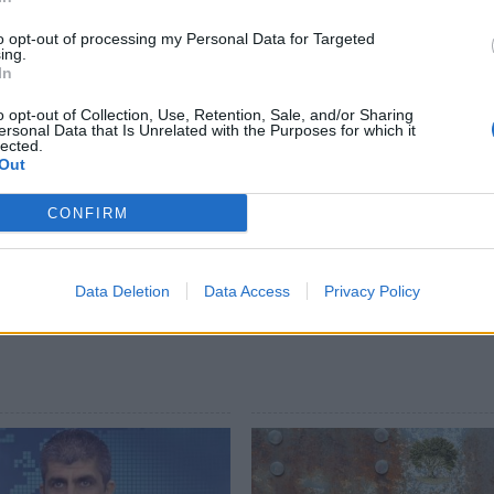
to opt-out of processing my Personal Data for Targeted
ing.
In
-19 κοινοποιεί στον Δήμαρχο Σπάρτης, στους
o opt-out of Collection, Use, Retention, Sale, and/or Sharing
ersonal Data that Is Unrelated with the Purposes for which it
υς Δημοτικούς Συμβούλους, στο Σύνδεσμο
lected.
Out
ική Βιβλιοθήκη Σπάρτης και στο Λύκειο
CONFIRM
Data Deletion
Data Access
Privacy Policy