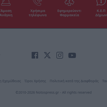
Άμεση
Χρήσιμα
Εφημερεύοντα
Κ.Ε.Π
Ανάγκη
τηλέφωνα
Φαρμακεία
Δήμων
r
η Εχεμύθειας
Όροι Χρήσης
Πολιτική κατά της Διαφθοράς
Τα
©2010-2026 Notospress.gr - All rights reserved