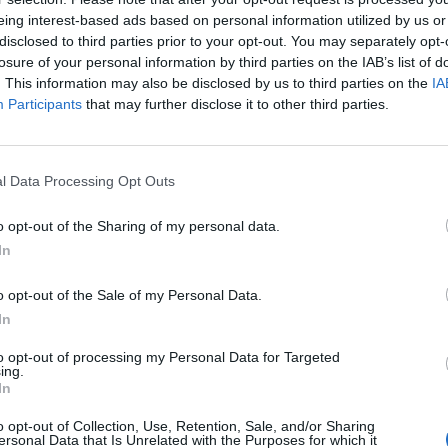
ώ ανά κιλό, σύμφωνα με τα όσα δήλωσε στην
eing interest-based ads based on personal information utilized by us or
ακίων, Παναγιώτης Ντανάκας. Ο ίδιος
disclosed to third parties prior to your opt-out. You may separately opt-
γαλύτερη από αυτήν που υπολογίζαμε στην αρχή.
losure of your personal information by third parties on the IAB’s list of
. This information may also be disclosed by us to third parties on the
IA
ε παραγωγική διαδικασία»
, ενώ σχετικά με τις
Participants
that may further disclose it to other third parties.
ν «
τραβούν από την Λακωνία, ενώ αγοράζουν με
νήσεις στην Ισπανία, αν δηλαδή θα ανεβάσουν ή
l Data Processing Opt Outs
ευταίο διάστημα στα Χανιά, οι τιμές
o opt-out of the Sharing of my personal data.
ό, με την περίοδο να έχει σχεδόν
In
έγιναν πρόσφατα κάποιες πράξεις στα 3 με
o opt-out of the Sale of my Personal Data.
ονται από τα 2,60 μέχρι τα 2,80 ευρώ ανά
In
χές, και φαίνεται πως η επόμενη χρονιά θα πάει
ιξε ο πρόεδρος του ΑΣ Ζαρού, Μανώλης
to opt-out of processing my Personal Data for Targeted
ing.
ν Agrenada του Σαββάτου.
In
o opt-out of Collection, Use, Retention, Sale, and/or Sharing
ersonal Data that Is Unrelated with the Purposes for which it