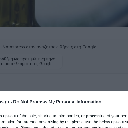
 Notospress όταν αναζητάς ειδήσεις στη Google
οσθήκη ως προτιμώμενη πηγή
τα αποτελέσματα της Google
s.gr -
Do Not Process My Personal Information
οξύτητας έξτρα παρθένα, είναι τα 3,55 ευρώ,
ας, Νίκο Προκοβάκη. Στις νότιες περιοχές
to opt-out of the sale, sharing to third parties, or processing of your per
 μεταφράζεται σε πράξεις των τριών βυτίων
formation for targeted advertising by us, please use the below opt-out s
r selection. Please note that after your opt-out request is processed y