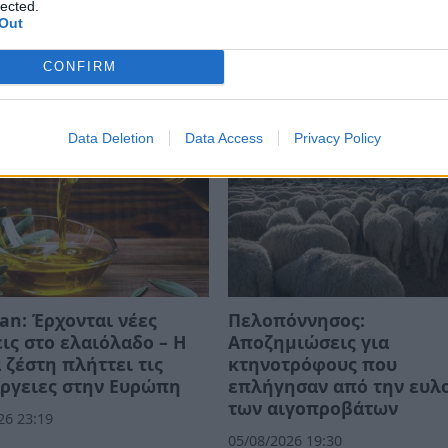
lected.
Out
CONFIRM
Data Deletion
Data Access
Privacy Policy
an: Έρχονται νέες
Πελοπόννησος:
ις στο ελαιόλαδο – Η
Αποζημιώσεις για
 ζέστη πλήττει τις
κτηνοτρόφους που
ργειες στην Ευρώπη
επλήγησαν από την ευλ
των αιγοπροβάτων
26 23:19
05/08/2026 19:30