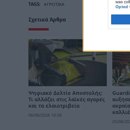
was col
TAGS:
ΑΓΡΟΤΙΚΑ
Opted 
Σχετικά Άρθρα
Ψηφιακό Δελτίο Αποστολής:
Guardi
Τι αλλάζει στις λαϊκές αγορές
αυξήσε
και τα ελαιοτριβεία
ακραία
καλλιέ
06/08/2026 10:58
05/08/20