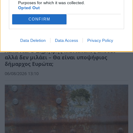
Purposes for which it was collected.
Opted Out
CONFIRM
Data Deletion
Data Access
Privacy Policy
Λακωνία: Ο Δημήτρης Μανιατάκος ακούει
αλλά δεν μιλάει – Θα είναι υποψήφιος
δήμαρχος Ευρώτα;
06/08/2026 13:10