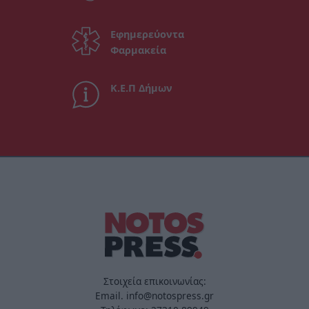
Εφημερεύοντα
Φαρμακεία
Κ.Ε.Π Δήμων
Στοιχεία επικοινωνίας:
Email. info@notospress.gr