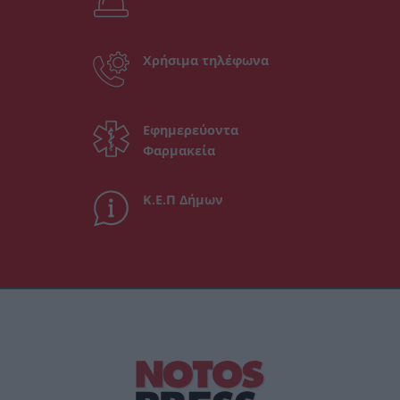
Χρήσιμα τηλέφωνα
Εφημερεύοντα
Φαρμακεία
Κ.Ε.Π Δήμων