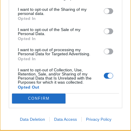
τις προϋποθέσεις και επιθυμούν να ενταχθούν
I want to opt-out of the Sharing of my
personal data.
στο υπομέτρο 6.3 πρέπει να υποβάλουν αίτηση
Opted In
στήριξης ηλεκτρονικά. Την αναλυτική
I want to opt-out of the Sale of my
Πρόσκληση του υπομέτρου, οι ενδιαφερόμενοι
Personal Data.
Opted In
μπορούν να προμηθευτούν από τους
δικτυακούς τόπους του Υπουργείου Αγροτικής
I want to opt-out of processing my
Personal Data for Targeted Advertising.
Ανάπτυξης και Τροφίμων www.minagric.gr, και
Opted In
www.agrotikianaptixi.gr καθώς και από τις
I want to opt-out of Collection, Use,
ιστοσελίδες των Περιφερειών.
Retention, Sale, and/or Sharing of my
Personal Data that Is Unrelated with the
Purposes for which it was collected.
Ως περίοδος υποβολής αιτήσεων στήριξης
Opted Out
ορίζεται η περίοδος από 4 Μαρτίου 2019 έως 15
CONFIRM
Μαΐου 2019 και ως περίοδος έγκρισης αυτών η
μετά την 16η Μαΐου 2019 περίοδος.
Data Deletion
Data Access
Privacy Policy
Για περισσότερες πληροφορίες οι