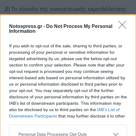
β) Το σύνολο της οικογενειακής εκμετάλλευσης
πρέπει να έχει περιληφθεί στην Ενιαία Αίτηση
Ενίσχυσης 2018.
Notospress.gr -
Do Not Process My Personal
Information
γ) Για τις ανάγκες του υπομέτρου 6.3, το σύνολο
If you wish to opt-out of the sale, sharing to third parties, or
των ιδιόκτητων αγροτεμαχίων/ζωικού
processing of your personal or sensitive information for
κεφαλαίου της οικογένειας θεωρείται ότι
targeted advertising by us, please use the below opt-out
κατέχεται από τον υποψήφιο κατά την υποβολή
section to confirm your selection. Please note that after your
opt-out request is processed you may continue seeing
της αίτησης στήριξης στο υπομέτρο 6.3.
interest-based ads based on personal information utilized by
us or personal information disclosed to third parties prior to
Το ποσό στήριξης δεν συνδέεται με την
your opt-out. You may separately opt-out of the further
υλοποίηση δαπανών, είναι ίσο με 14.000 ευρώ
disclosure of your personal information by third parties on the
IAB’s list of downstream participants. This information may
για κάθε δικαιούχο και θα χορηγηθεί σε δύο
also be disclosed by us to third parties on the
IAB’s List of
δόσεις.
Downstream Participants
that may further disclose it to other
third parties.
Οι ενδιαφερόμενοι αφού λάβουν γνώση της
αναλυτικής Πρόσκλησης και εφόσον πληρούν
Personal Data Processing Opt Outs