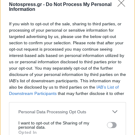
Notospress.gr -
Do Not Process My Personal
Information
If you wish to opt-out of the sale, sharing to third parties, or
processing of your personal or sensitive information for
targeted advertising by us, please use the below opt-out
section to confirm your selection. Please note that after your
opt-out request is processed you may continue seeing
interest-based ads based on personal information utilized by
Σ.Π.Ο.Κ. «Ο Ευκλής»: Ταξίδι στα Καρπάθια και
us or personal information disclosed to third parties prior to
νυχτερινή ανάβαση στον Ταΰγετο τον
your opt-out. You may separately opt-out of the further
Αύγουστο
disclosure of your personal information by third parties on the
IAB’s list of downstream participants. This information may
27/07/2026 19:25
also be disclosed by us to third parties on the
IAB’s List of
Downstream Participants
that may further disclose it to other
third parties.
Personal Data Processing Opt Outs
I want to opt-out of the Sharing of my
personal data.
Opted In