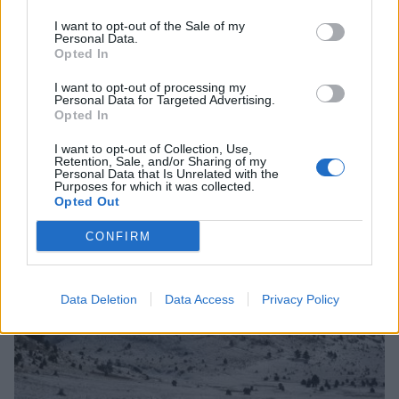
I want to opt-out of the Sale of my
Personal Data.
Opted In
I want to opt-out of processing my
Personal Data for Targeted Advertising.
Opted In
Ορειβατικός Σύλλογος Καλαμάτας: Νυχτερινή
ανάβαση στον Προφήτη Ηλία Ταϋγέτου (2407
I want to opt-out of Collection, Use,
Retention, Sale, and/or Sharing of my
μ.)
Personal Data that Is Unrelated with the
Purposes for which it was collected.
14/07/2026 10:40
Opted Out
CONFIRM
Data Deletion
Data Access
Privacy Policy