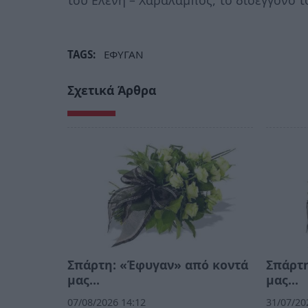
του Ελένη – Χαράλαμπος, το δισέγγονο το
TAGS:
ΕΦΥΓΑΝ
Σχετικά Άρθρα
Σπάρτη: «Έφυγαν» από κοντά
Σπάρτη
μας…
μας…
07/08/2026 14:12
31/07/20