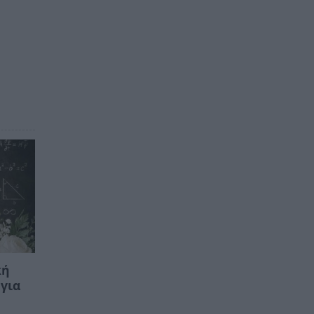
κή
 για