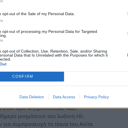
In
 Σαραντόπουλου. Στο μνημόσυνο καλούν για
o opt-out of the Sale of my Personal Data.
ίνα και Γιάννης – Τζένη, τα εγγόνια του
In
 ανίψια του και οι λοιποί συγγενείς του.
to opt-out of processing my Personal Data for Targeted
ing.
In
Ναό Κοιμήσεως Θεοτόκου στη Μαγούλα
o opt-out of Collection, Use, Retention, Sale, and/or Sharing
ersonal Data that Is Unrelated with the Purposes for which it
ιλικής Α. Κάρκουλα. Στο μνημόσυνο καλούν
lected.
Out
ης – Μαρία, Γιάννης – Κωνσταντίνα και
 Αναστασία και Αναστάσης, τα αδέρφια της και
CONFIRM
ούχος εργολάβος οικοδομών)
Data Deletion
Data Access
Privacy Policy
μ στον Ιερό Μητροπολιτικό Ναό
 40ήμερο μνημόσυνο του Ιωάννη Ηλ.
 για συμπροσευχή τα τέκνα του Ανίτα