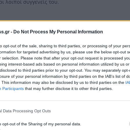
οι λοιποί συγγενείς του.
Ναό Κοίμησης της Θεοτόκου στη Μαγούλα
s.gr -
Do Not Process My Personal Information
ώργιου Σπυρόπουλου. Στο μνημόσυνο καλούν
α παιδιά του Σπυριδούλα και Φώτης, τα
to opt-out of the sale, sharing to third parties, or processing of your per
 τα αδέρφια του, τα ανίψια του και οι λοιποί
formation for targeted advertising by us, please use the below opt-out s
r selection. Please note that after your opt-out request is processed y
eing interest-based ads based on personal information utilized by us or
disclosed to third parties prior to your opt-out. You may separately opt-
losure of your personal information by third parties on the IAB’s list of
. This information may also be disclosed by us to third parties on the
IA
αό Αγίου Θεόδωρου στη Τρύπη τελείται το
Participants
that may further disclose it to other third parties.
πίτσα) Βαβαρούτσου. Στο μνημόσυνο καλούν
λοιποί συγγενείς της.
l Data Processing Opt Outs
o opt-out of the Sharing of my personal data.
ό Αγίας Τριάδας στον Άγιο Ιωάννη τελείται