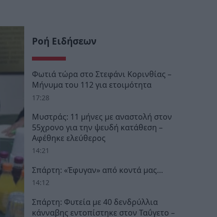
Ροή Ειδήσεων
Φωτιά τώρα στο Στεφάνι Κορινθίας –
Μήνυμα του 112 για ετοιμότητα
17:28
Μυστράς: 11 μήνες με αναστολή στον
55χρονο για την ψευδή κατάθεση –
Αφέθηκε ελεύθερος
14:21
Σπάρτη: «Έφυγαν» από κοντά μας…
14:12
Σπάρτη: Φυτεία με 40 δενδρύλλια
κάνναβης εντοπίστηκε στον Ταΰγετο –