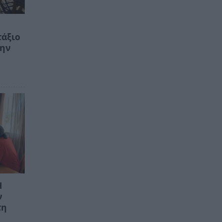
τάξιο
την
Η
ν
τη