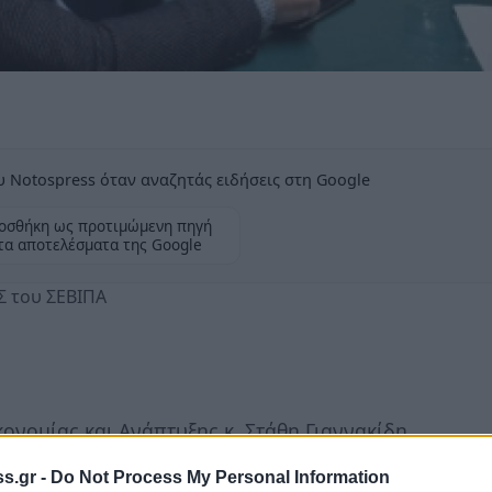
 Notospress όταν αναζητάς ειδήσεις στη Google
οσθήκη ως προτιμώμενη πηγή
τα αποτελέσματα της Google
Σ του ΣΕΒΙΠΑ
νομίας και Ανάπτυξης κ. Στάθη Γιαννακίδη,
ό συμβούλιο του ΣΕΒΙΠΑ, στο πλαίσιο της
s.gr -
Do Not Process My Personal Information