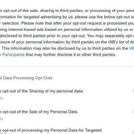
to opt-out of the sale, sharing to third parties, or processing of your per
ότερα θέματα, αρμοδιότητας του Υπουργείου
formation for targeted advertising by us, please use the below opt-out s
τάσταση των υποδομών και των παρεχόμενων
r selection. Please note that after your opt-out request is processed y
το πλαίσιο διαχείρισης και λειτουργίας της.
eing interest-based ads based on personal information utilized by us or
disclosed to third parties prior to your opt-out. You may separately opt-
losure of your personal information by third parties on the IAB’s list of
κές για την εγκατάσταση περισσότερων
. This information may also be disclosed by us to third parties on the
IA
τα και τρόποι αντιμετώπισης των
Participants
that may further disclose it to other third parties.
κύπτουν.
νέο νόμο περί ανωνύμων εταιριών,
l Data Processing Opt Outs
ν λειτουργία των επιχειρήσεων, θέματα
κών εμποδίων στον εξαγωγικό τομέα,
o opt-out of the Sharing of my personal data.
In
ότητας, κλπ.
o opt-out of the Sale of my Personal Data.
, ο Υφυπουργός αναφέρθηκε στη βαρύτητα
In
ολές και το συνδυασμό πολιτικών και
to opt-out of processing my Personal Data for Targeted