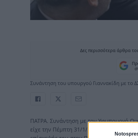
Δες περισσότερα άρθρα του
Πρ
σ
Συνάντηση του υπουργού Γιαννακίδη με το Δ
ΠΑΤΡΑ. Συνάντηση με τον Υφυπουργό Οικο
είχε την Πέμπτη 31/1/2019, το διοικητικ
Notospres
επίσκεψής του στην Πάτρα.