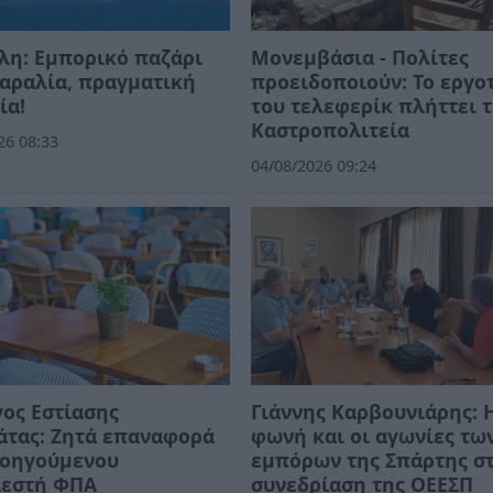
λη: Εμπορικό παζάρι
Μονεμβάσια - Πολίτες
αραλία, πραγματική
προειδοποιούν: Το εργο
ία!
του τελεφερίκ πλήττει 
Καστροπολιτεία
26 08:33
04/08/2026 09:24
ος Εστίασης
Γιάννης Καρβουνιάρης: 
άτας: Ζητά επαναφορά
φωνή και οι αγωνίες τω
ροηγούμενου
εμπόρων της Σπάρτης σ
λεστή ΦΠΑ
συνεδρίαση της ΟΕΕΣΠ