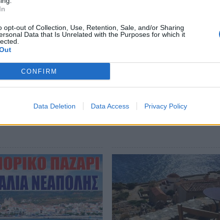
ing.
In
στημένων επιχειρήσεων από την περιοχή, σε
ς ζήτησε να γίνει μια νέα συνάντηση στο
o opt-out of Collection, Use, Retention, Sale, and/or Sharing
ersonal Data that Is Unrelated with the Purposes for which it
ιμένου να οριστικοποιηθούν τα ζητήματα
lected.
Out
ασία από τις δύο πλευρές.
CONFIRM
Data Deletion
Data Access
Privacy Policy