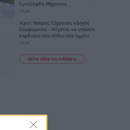
Συνελήφθη 68χρονος
13:04
Αίγιο: Νεκρός 52χρονος οδηγός
λεωφορείου – Φέρεται να υπέστη
καρδιακό επεισόδιο στο τιμόνι
12:47
Δείτε όλες τις ειδήσεις