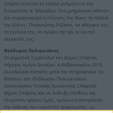
Σπάρτη τελείται το ετήσιο μνημόσυνο της
Ευαγγελίας Ν. Βέργαδου. Στο μνημόσυνο καλούν
για συμπροσευχή ο σύζυγός της Νίκος τα παιδιά
της Ελένη - Παναγιώτης Ριζάκος, τα αδέρφια της,
τα εγγόνια της, τα ανίψια της και οι λοιποί
συγγενείς της.
Θεόδωρος Πολυμενάκος
Το Δημοτικό Συμβούλιο του Δήμου Σπάρτης
σήμερα, ημέρα Δευτέρα, 4 Φεβρουαρίου 2019,
συνεδρίασε έκτακτα, μετά την πληροφορία του
θανάτου του Θεόδωρου Πολυμενάκου,
Εκπροσώπου Τοπικής Κοινότητας Σπαρτιάς
Δήμου Σπάρτης και σε ένδειξη πένθους και
ελαχίστου φόρου τιμής, ομόφωνα αποφάσισε
την έκδοση του παρόντος ψηφίσματος, ως