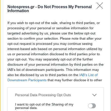
ακολούθως:
Notospress.gr -
Do Not Process My Personal
Information
Ψ Η Φ Ι Σ Μ Α
If you wish to opt-out of the sale, sharing to third parties, or
1. Να εκφράσει τη βαθιά θλίψη και τα ειλικρινή
processing of your personal or sensitive information for
συλλυπητήρια του Δημάρχου και των μελών του
targeted advertising by us, please use the below opt-out
section to confirm your selection. Please note that after your
Δημοτικού Συμβουλίου στην οικογένεια του
opt-out request is processed you may continue seeing
εκλιπόντος.
interest-based ads based on personal information utilized by
us or personal information disclosed to third parties prior to
2. Να κατατεθεί στεφάνι στη σορό του.
your opt-out. You may separately opt-out of the further
disclosure of your personal information by third parties on the
3. Να τηρηθεί ενός λεπτού σιγή τόσο στην
IAB’s list of downstream participants. This information may
also be disclosed by us to third parties on the
IAB’s List of
παρούσα έκτακτη συνεδρίαση του Δημοτικού
Downstream Participants
that may further disclose it to other
Συμβουλίου, όσο και στην πρώτη τακτική
third parties.
συνεδρίαση αυτού.
Personal Data Processing Opt Outs
4. Να διαβαστεί το παρόν ψήφισμα στην κηδεία
I want to opt-out of the Sharing of my
του, να επιδοθεί στην οικογένεια του
personal data.