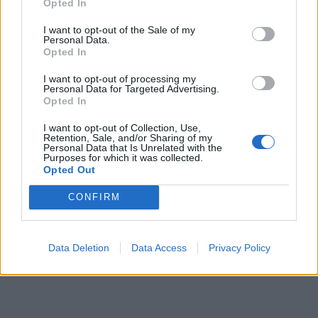
Opted In
εκλιπόντος, να αναρτηθεί στην ιστοσελίδα του
I want to opt-out of the Sale of my
δήμου και να δημοσιευθεί στα μέσα μαζικής
Personal Data.
ενημέρωσης της πόλης μας.
Opted In
I want to opt-out of processing my
Personal Data for Targeted Advertising.
Opted In
TAGS:
ΕΦΥΓΑΝ
I want to opt-out of Collection, Use,
Retention, Sale, and/or Sharing of my
Personal Data that Is Unrelated with the
Purposes for which it was collected.
Opted Out
CONFIRM
Data Deletion
Data Access
Privacy Policy