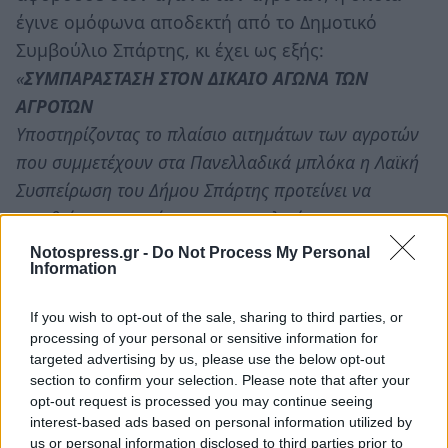
έγινε ομόφωνα αποδεκτή από το Δημοτικό
Συμβούλιο Σπάρτης, κι έχει ως εξής:
«
ΣΥΜΠΑΡΑΣΤΑΣΗ ΣΤΟΝ ΔΙΚΑΙΟ ΑΓΩΝΑ ΤΩΝ
ΑΓΡΟΤΩΝ
Υποστηρίζοντας το πλαίσιο αιτημάτων των αγροτών
που συμμετέχουν στα Πανελλαδικά μπλόκα η Λαϊκή
Συσπείρωση του Δήμου Σπάρτης προτείνει να
ενταθεί η συμπαράσταση των πολιτών και των
προοδευτικών κινημάτων του Νομού ώστε γρήγορα
Notospress.gr -
Do Not Process My Personal
Information
να κινηθεί ο ΕΛΓΑ για να δοθούν οι αποζημιώσεις και
να εξασφαλιστεί η επιτυχία των κινητοποιήσεων.
If you wish to opt-out of the sale, sharing to third parties, or
Ιδιαίτερα τους τελευταίους μήνες με τα έντονα
processing of your personal or sensitive information for
καιρικά φαινόμενα είχαμε σοβαρές καταστροφές
targeted advertising by us, please use the below opt-out
section to confirm your selection. Please note that after your
στους παραγωγούς του δήμου μας.
opt-out request is processed you may continue seeing
Ζητούμε την άμεση και πλήρη αποζημίωσή τους. Δεν
interest-based ads based on personal information utilized by
είναι δυνατόν να στέλνει ο ΕΛΓΑ γεωπόνους μετά 3
us or personal information disclosed to third parties prior to