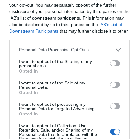
your opt-out. You may separately opt-out of the further
μήνες για διαπίστωση καταστροφής φυτικής και
disclosure of your personal information by third parties on the
ζωικής παραγωγής.
IAB’s list of downstream participants. This information may
also be disclosed by us to third parties on the
IAB’s List of
Συντασσόμαστε με τα αιτήματα του αγροτικού
Downstream Participants
that may further disclose it to other
κόσμου που είναι τα εξής:
third parties.
-- Μείωση του κόστους παραγωγής, με αφορολόγητο
Personal Data Processing Opt Outs
πετρέλαιο, δραστική μείωση της τιμής του αγροτικού
I want to opt-out of the Sharing of my
ρεύματος κ.ά.
personal data.
Opted In
-- Αναπλήρωση του εισοδήματος που χάθηκε λόγω
των μεγάλων ζημιών στην παραγωγή (ελιές – λάδι)
I want to opt-out of the Sale of my
Personal Data.
που οι παραγωγοί έχασαν συνολικά 500 εκατ. ευρώ
Opted In
κ.ά.).
I want to opt-out of processing my
- Αλλαγή του κανονισμού του ΕΛΓΑ και
Personal Data for Targeted Advertising.
Opted In
χρηματοδότησή του από το κράτος, ώστε να
πληρώνονται αποζημιώσεις για το σύνολο των
I want to opt-out of Collection, Use,
Retention, Sale, and/or Sharing of my
ζημιών, χωρίς καθυστερήσεις.
Personal Data that Is Unrelated with the
Purposes for which it was collected.